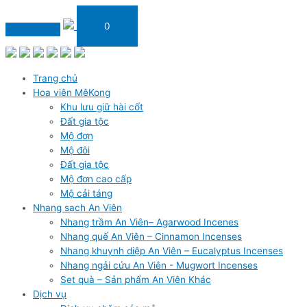
0
Trang chủ
Hoa viên MêKong
Khu lưu giữ hài cốt
Đất gia tộc
Mộ đơn
Mộ đôi
Đất gia tộc
Mộ đơn cao cấp
Mộ cải táng
Nhang sạch An Viên
Nhang trầm An Viên– Agarwood Incenes
Nhang quế An Viên – Cinnamon Incenses
Nhang khuynh diệp An Viên – Eucalyptus Incenses
Nhang ngải cứu An Viên - Mugwort Incenses
Set quà – Sản phẩm An Viên Khác
Dịch vụ