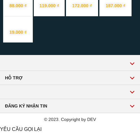
88.000 ₫
119.000 ₫
172.000 ₫
187.000 ₫
19.000 ₫
HỖ TRỢ
Gọi để được tư vấn về sản phẩm, dịch vụ:
Hotline:1900 2271
ĐĂNG KÝ NHẬN TIN
Email: hoavienmekong@gmail.com
© 2023. Copyright by DEV
Đăng ký
YÊU CẦU GỌI LẠI