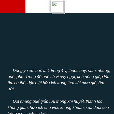
Skip to content
Đông y xem quế là 1 trong 4 vị thuốc quý: sâm, nhung,
quế, phụ. Trong đó quế có vị cay ngọt, tính nóng giúp làm
ấm cơ thể, đặc biệt hữu ích trong thời tiết mưa gió, ẩm
ướt.
Đốt nhang quế giúp lưu thông khí huyết, thanh lọc
không gian, hữu ích cho việc kháng khuẩn, xua đuổi côn
trùng một cách an toàn.