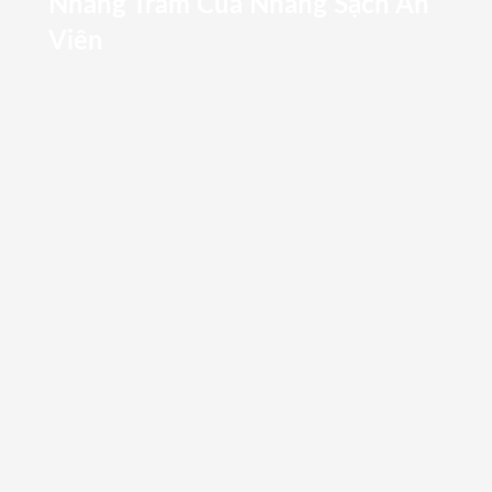
Nhang Trầm Của Nhang Sạch An
Viên