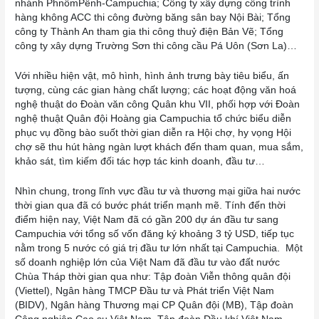
nhánh PhnômPênh-Campuchia; Công ty xây dựng công trình
hàng không ACC thi công đường băng sân bay Nội Bài; Tổng
công ty Thành An tham gia thi công thuỷ điện Bản Vẽ; Tổng
công ty xây dựng Trường Sơn thi công cầu Pá Uôn (Sơn La)…
Với nhiều hiện vật, mô hình, hình ảnh trưng bày tiêu biểu, ấn
tượng, cùng các gian hàng chất lượng; các hoạt động văn hoá
nghệ thuật do Đoàn văn công Quân khu VII, phối hợp với Đoàn
nghệ thuật Quân đội Hoàng gia Campuchia tổ chức biểu diễn
phục vụ đồng bào suốt thời gian diễn ra Hội chợ, hy vọng Hội
chợ sẽ thu hút hàng ngàn lượt khách đến tham quan, mua sắm,
khảo sát, tìm kiếm đối tác hợp tác kinh doanh, đầu tư…
Nhìn chung, trong lĩnh vực đầu tư và thương mại giữa hai nước
thời gian qua đã có bước phát triển mạnh mẽ. Tính đến thời
điểm hiện nay, Việt Nam đã có gần 200 dự án đầu tư sang
Campuchia với tổng số vốn đăng ký khoảng 3 tỷ USD, tiếp tục
nằm trong 5 nước có giá trị đầu tư lớn nhất tại Campuchia. Một
số doanh nghiệp lớn của Việt Nam đã đầu tư vào đất nước
Chùa Tháp thời gian qua như: Tập đoàn Viễn thông quân đội
(Viettel), Ngân hàng TMCP Đầu tư và Phát triển Việt Nam
(BIDV), Ngân hàng Thương mại CP Quân đội (MB), Tập đoàn