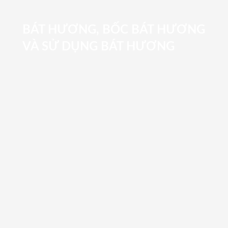
BÁT HƯƠNG, BỐC BÁT HƯƠNG
VÀ SỬ DỤNG BÁT HƯƠNG