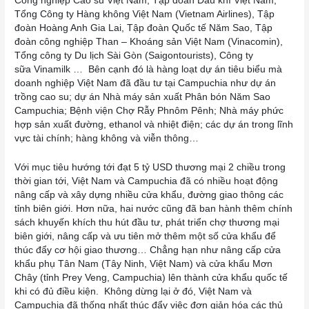
Công nghiệp Cao su Việt Nam, Tập đoàn Dầu khí Việt Nam,
Tổng Công ty Hàng không Việt Nam (Vietnam Airlines), Tập
đoàn Hoàng Anh Gia Lai, Tập đoàn Quốc tế Năm Sao, Tập
đoàn công nghiệp Than – Khoáng sản Việt Nam (Vinacomin),
Tổng công ty Du lịch Sài Gòn (Saigontourists), Công ty
sữa Vinamilk … Bên cạnh đó là hàng loạt dự án tiêu biểu mà
doanh nghiệp Việt Nam đã đầu tư tại Campuchia như dự án
trồng cao su; dự án Nhà máy sản xuất Phân bón Năm Sao
Campuchia; Bệnh viện Chợ Rẫy Phnôm Pênh; Nhà máy phức
hợp sản xuất đường, ethanol và nhiệt điện; các dự án trong lĩnh
vực tài chính; hàng không và viễn thông…
Với mục tiêu hướng tới đạt 5 tỷ USD thương mại 2 chiều trong
thời gian tới, Việt Nam và Campuchia đã có nhiều hoạt động
nâng cấp và xây dựng nhiều cửa khẩu, đường giao thông các
tỉnh biên giới. Hơn nữa, hai nước cũng đã ban hành thêm chính
sách khuyến khích thu hút đầu tư, phát triển chợ thương mại
biên giới, nâng cấp và ưu tiên mở thêm một số cửa khẩu để
thúc đẩy cơ hội giao thương… Chẳng hạn như nâng cấp cửa
khẩu phụ Tân Nam (Tây Ninh, Việt Nam) và cửa khẩu Mơn
Chây (tỉnh Prey Veng, Campuchia) lên thành cửa khẩu quốc tế
khi có đủ điều kiện. Không dừng lại ở đó, Việt Nam và
Campuchia đã thống nhất thúc đẩy việc đơn giản hóa các thủ