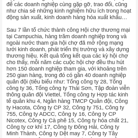
để các doanh nghiệp cùng gặp gỡ, trao đổi, cũng
như chia sẻ những kinh nghiệm hữu ích trong hoạt
động sản xuất, kinh doanh hàng hóa xuất khẩu…
Sau 7 lần tổ chức thành công Hội chợ thương mại
tại Campuchia, hàng trăm doanh nghiệp trong và
ngoài nước tham gia hội chợ đã mở rộng mạng
lưới kinh doanh, phát triển thị trường và xây dựng
thương hiệu. Kết quả tổng kết qua các kỳ hội chợ
cho thấy, mỗi năm các cuộc hội chợ đều thu hút
hơn 150 doanh nghiệp tham gia, với khoảng trên
250 gian hàng, trong đó có gần 40 doanh nghiệp
quân đội (tiêu biểu như: Tổng công ty 28, Tổng
công ty 36, Tổng công ty Thái Sơn, Tập đoàn viễn
thông quân đội Viettel, Tổng công ty Hợp tác kinh
tế quân khu 4, Ngân hàng TMCP Quân đội, Công
ty Hacota, Công ty CP 32, Công ty 751, Công ty
755, Công ty ADCC, Công ty 16, Công ty CP
Nicotex, Công ty Cà phê 15, Công ty hóa chất 21,
Công ty cơ khí 17, Công ty Đông Hải, Công ty
Minh Thành, Công ty Dệt may 7, Công ty Tây