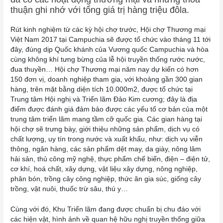
thuận ghi nhớ với tổng giá trị hàng triệu đôla.
Rút kinh nghiệm từ các kỳ hội chợ trước, Hội chợ Thương mại
Việt Nam 2017 tại Campuchia sẽ được tổ chức vào tháng 11 tới
đây, đúng dịp Quốc khánh của Vương quốc Campuchia và hòa
cùng không khí tưng bừng của lễ hội truyền thống rước nước,
đua thuyền… Hội chợ Thương mại năm nay dự kiến có hơn
150 đơn vị, doanh nghiệp tham gia, với khoảng gần 300 gian
hàng, trên mặt bằng diện tích 10.000m2, được tổ chức tại
Trung tâm Hội nghị và Triển lãm Đảo Kim cương; đây là địa
điểm được đánh giá đảm bảo được các yếu tố cơ bản của một
trung tâm triển lãm mang tầm cỡ quốc gia. Các gian hàng tại
hội chợ sẽ trưng bày, giới thiệu những sản phẩm, dịch vụ có
chất lượng, uy tín trong nước và xuất khẩu, như: dịch vụ viễn
thông, ngân hàng, các sản phẩm dệt may, da giày, nông lâm
hải sản, thủ công mỹ nghệ, thực phẩm chế biến, điện – điện tử,
cơ khí, hoá chất, xây dựng, vật liệu xây dựng, nông nghiệp,
phân bón, trồng cây công nghiệp, thức ăn gia súc, giống cây
trồng, vật nuôi, thuốc trừ sâu, thú y…
Cùng với đó, Khu Triển lãm đang được chuẩn bị chu đáo với
các hiện vật, hình ảnh về quan hệ hữu nghị truyền thống giữa