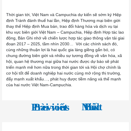
Thời gian tới, Việt Nam và Campuchia dự kiến sẽ sớm ký Hiệp
định Tránh đánh thuế hai lần, Hiệp định Thương mại biên giới
thay thế Hiệp định Mua bán, trao đổi hàng hóa và dịch vụ tại
khu vực biên giới Việt Nam – Campuchia, Hiệp định Hợp tác lao
động, Bản Ghi nhớ về chiến lược hợp tác giao thông vận tải giai
đoạn 2017 – 2025, tầm nhìn 2030… Với các chính sách đó,
cùng những thuận lợi là hai quốc gia láng giềng gắn bó, có
chung đường biên giới và nhiều sự tương đồng về văn hóa, xã
hội, quan hệ thương mại giữa hai nước được dự báo sẽ phát
triển mạnh mẽ hơn nữa trong thời gian tới và Hội chợ chính là
cơ hội tốt để doanh nghiệp hai nước cùng mở rộng thị trường,
đẩy mạnh xuất khẩu…, phát huy được tiềm năng và thế mạnh
của hai nước Việt Nam-Campuchia.
←
Next Bài viết
→
Previous Bài viết