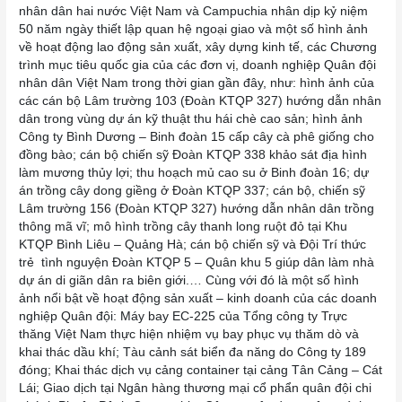
nhân dân hai nước Việt Nam và Campuchia nhân dịp kỷ niệm
50 năm ngày thiết lập quan hệ ngoại giao và một số hình ảnh
về hoạt động lao động sản xuất, xây dựng kinh tế, các Chương
trình mục tiêu quốc gia của các đơn vị, doanh nghiệp Quân đội
nhân dân Việt Nam trong thời gian gần đây, như: hình ảnh của
các cán bộ Lâm trường 103 (Đoàn KTQP 327) hướng dẫn nhân
dân trong vùng dự án kỹ thuật thu hái chè cao sản; hình ảnh
Công ty Bình Dương – Binh đoàn 15 cấp cây cà phê giống cho
đồng bào; cán bộ chiến sỹ Đoàn KTQP 338 khảo sát địa hình
làm mương thủy lợi; thu hoạch mủ cao su ở Binh đoàn 16; dự
án trồng cây dong giềng ở Đoàn KTQP 337; cán bộ, chiến sỹ
Lâm trường 156 (Đoàn KTQP 327) hướng dẫn nhân dân trồng
thông mã vĩ; mô hình trồng cây thanh long ruột đỏ tại Khu
KTQP Bình Liêu – Quảng Hà; cán bộ chiến sỹ và Đội Trí thức
trẻ tình nguyện Đoàn KTQP 5 – Quân khu 5 giúp dân làm nhà
dự án di giãn dân ra biên giới.… Cùng với đó là một số hình
ảnh nổi bật về hoạt động sản xuất – kinh doanh của các doanh
nghiệp Quân đội: Máy bay EC-225 của Tổng công ty Trực
thăng Việt Nam thực hiện nhiệm vụ bay phục vụ thăm dò và
khai thác dầu khí; Tàu cảnh sát biển đa năng do Công ty 189
đóng; Khai thác dịch vụ cảng container tại cảng Tân Cảng – Cát
Lái; Giao dịch tại Ngân hàng thương mại cổ phẩn quân đội chi