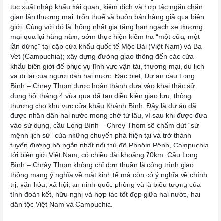
tục xuất nhập khẩu hải quan, kiểm dịch và hợp tác ngăn chặn
gian lận thương mại, trốn thuế và buôn bán hàng giả qua biên
giới. Cùng với đó là thống nhất gia tăng hạn ngạch xe thương
mại qua lại hàng năm, sớm thực hiện kiểm tra “một cửa, một
lần dừng” tại cặp cửa khẩu quốc tế Mộc Bài (Việt Nam) và Ba
Vet (Campuchia); xây dựng đường giao thông đến các cửa
khẩu biên giới để phục vụ lĩnh vực vận tải, thương mại, du lịch
và đi lại của người dân hai nước. Đặc biệt, Dự án cầu Long
Bình – Chrey Thom được hoàn thành đưa vào khai thác sử
dụng hồi tháng 4 vừa qua đã tạo điều kiện giao lưu, thông
thương cho khu vực cửa khẩu Khánh Bình. Đây là dự án đã
được nhân dân hai nước mong chờ từ lâu, vì sau khi được đưa
vào sử dụng, cầu Long Bình – Chrey Thom sẽ chấm dứt “sứ
mệnh lịch sử” của những chuyến phà hiện tại và trở thành
tuyến đường bộ ngắn nhất nối thủ đô Phnôm Pênh, Campuchia
tới biên giới Việt Nam, có chiều dài khoảng 70km
.
Cầu Long
Bình – Chrây Thom không chỉ đơn thuần là công trình giao
thông mang ý nghĩa về mặt kinh tế mà còn có ý nghĩa về chính
trị, văn hóa, xã hội, an ninh-quốc phòng và là biểu tượng của
tình đoàn kết, hữu nghị và hợp tác tốt đẹp giữa hai nước, hai
dân tộc Việt Nam và Campuchia.