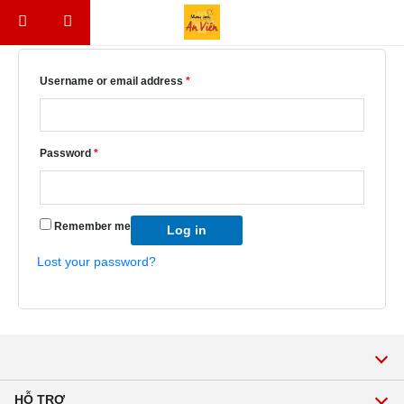
Skip to content
Login
Username or email address
*
Password
*
Remember me
Log in
Lost your password?
HỖ TRỢ