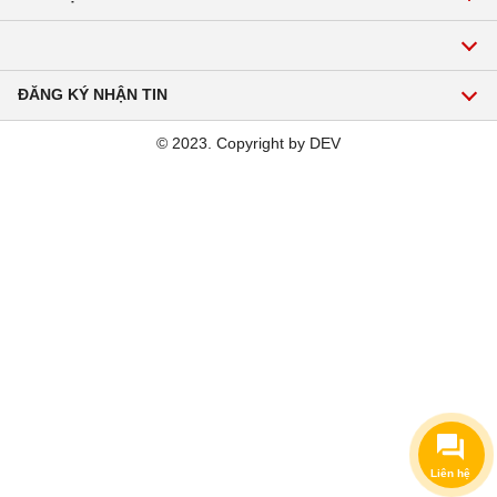
Gọi để được tư vấn về sản phẩm, dịch vụ:
Hotline:1900 2271
ĐĂNG KÝ NHẬN TIN
Email: hoavienmekong@gmail.com
© 2023. Copyright by DEV
Đăng ký
Liên hệ