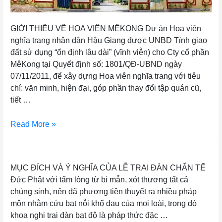
GIỚI THIỆU VỀ HOA VIÊN MÊKONG Dự án Hoa viên
nghĩa trang nhân dân Hậu Giang được UNBD Tỉnh giao
đất sử dụng “ổn định lâu dài” (vĩnh viễn) cho Cty cổ phần
MêKong tại Quyết định số: 1801/QĐ-UBND ngày
07/11/2011, để xây dựng Hoa viên nghĩa trang với tiêu
chí: văn minh, hiện đại, góp phần thay đổi tập quán cũ,
tiết …
Read More »
MỤC ĐÍCH VÀ Ý NGHĨA CỦA LỄ TRAI ĐÀN CHẨN TẾ
MỤC ĐÍCH VÀ Ý NGHĨA CỦA LỄ TRAI ĐÀN CHẨN TẾ
Đức Phật với tấm lòng từ bi mẫn, xót thương tất cả
chúng sinh, nên đã phương tiện thuyết ra nhiều pháp
môn nhằm cứu bạt nỗi khổ đau của mọi loài, trong đó
khoa nghi trai đàn bạt độ là pháp thức đặc …