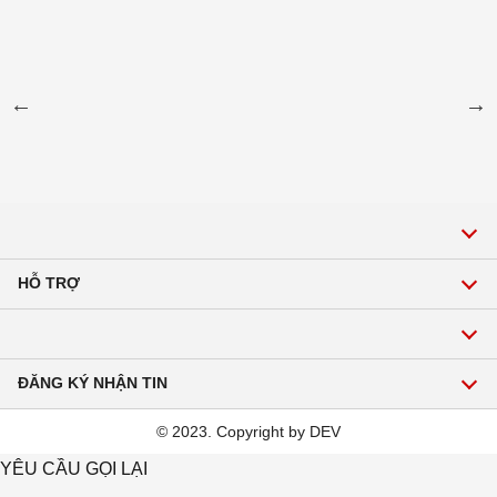
HỖ TRỢ
Gọi để được tư vấn về sản phẩm, dịch vụ:
Hotline:1900 2271
ĐĂNG KÝ NHẬN TIN
Email: hoavienmekong@gmail.com
© 2023. Copyright by DEV
Đăng ký
YÊU CẦU GỌI LẠI