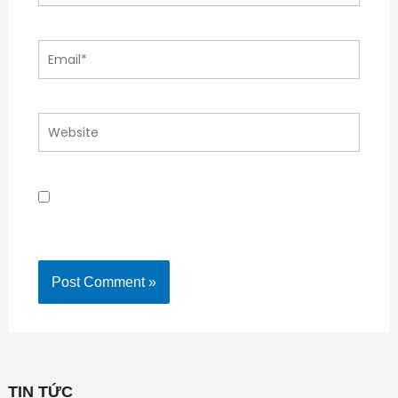
Email*
Website
Lưu tên của tôi, email, và trang web trong trình
duyệt này cho lần bình luận kế tiếp của tôi.
TIN TỨC