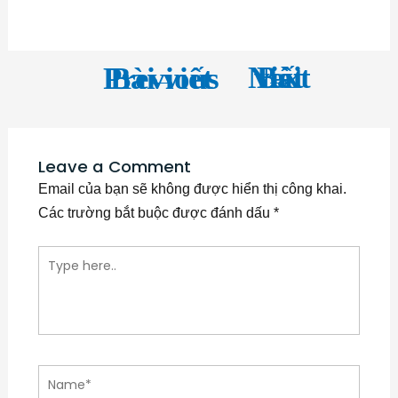
←
Next Bài viết
→
Previous Bài viết
Leave a Comment
Email của bạn sẽ không được hiển thị công khai.
Các trường bắt buộc được đánh dấu
*
Type here..
Name*