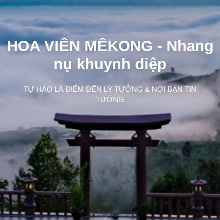
HOA VIÊN MÊKONG -
Nhang
nụ khuynh diệp
TỰ HÀO LÀ ĐIỂM ĐẾN LÝ TƯỞNG & NƠI BẠN TIN
TƯỞNG