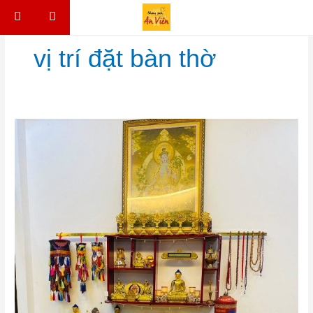
Skip to content
vị trí đặt bàn thờ
VỊ TRÍ ĐẶT BÀN THỜ THÍCH HỢP