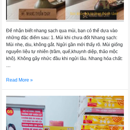
Để nhận biết nhang sạch qua mùi, bạn có thể dựa vào
những đặc điểm sau: 1. Mùi khi chưa đốt Nhang sạch:
Mùi nhẹ, dịu, không gắt. Ngửi gần mới thấy rõ. Mùi giống
nguyên liệu tự nhiên (trầm, quế,khuynh diệp, thảo mộc
khô). Không gây nhức đầu khi ngửi lâu. Nhang hóa chất:
…
Read More »
NHANG SẠCH AN VIÊN CHÍNH THỨC CÓ MẶT TẠI HỆ T