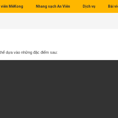
 viên MêKong
Nhang sạch An Viên
Dịch vụ
Bài vi
 thể dựa vào những đặc điểm sau: