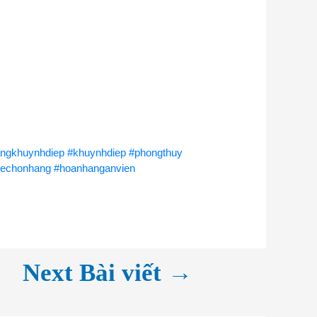
ngkhuynhdiep
#khuynhdiep
#phongthuy
xechonhang
#hoanhanganvien
→
Next Bài viết