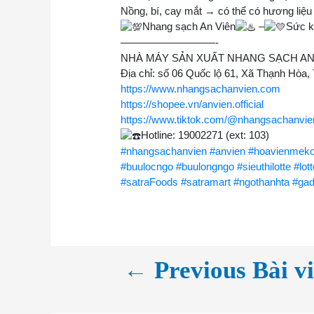
Nồng, bí, cay mắt → có thể có hương liệu
Nhang sạch An Viên
–
Sức k
—————————-
NHÀ MÁY SẢN XUẤT NHANG SẠCH AN
Địa chỉ: số 06 Quốc lộ 61, Xã Thạnh Hòa,
https://www.nhangsachanvien.com
https://shopee.vn/anvien.official
https://www.tiktok.com/@nhangsachanvie
Hotline: 19002271 (ext: 103)
#nhangsachanvien
#anvien
#hoavienmek
#buulocngo
#buulongngo
#sieuthilotte
#lot
#satraFoods
#satramart
#ngothanhta
#ga
←
Previous Bài vi