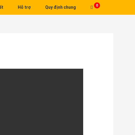
0
ết
Hỗ trợ
Quy định chung