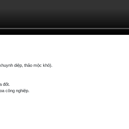
,khuynh diệp, thảo mộc khô).
 đốt.
oa công nghiệp.