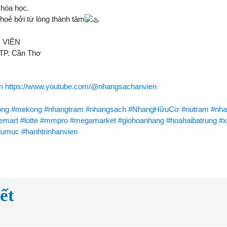
 hóa học.
hoẻ bởi từ lòng thành tâm
 VIÊN
 TP. Cần Thơ
n
https://www.youtube.com/@nhangsachanvien
ong
#mekong
#nhangtram
#nhangsach
#NhangHữuCơ
#nutram
#nha
temart
#lotte
#mmpro
#megamarket
#giohoanhang
#hoahaibatrung
#
dumuc
#hanhtrinhanvien
ết