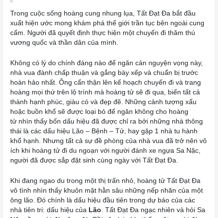
Trong cuộc sống hoàng cung nhung lụa, Tất Đạt Đa bắt đầu
xuất hiện ước mong khám phá thế giới trần tục bên ngoài cung
cấm. Người đã quyết định thực hiện một chuyến đi thăm thú
vương quốc và thần dân của mình.
Không có lý do chính đáng nào để ngăn cản nguyện vọng này,
nhà vua đành chấp thuận và gắng bày xếp và chuẩn bị trước
hoàn hảo nhất. Ông cẩn thận lên kế hoạch chuyến đi và trang
hoàng mọi thứ trên lộ trình mà hoàng tử sẽ đi qua, biến tất cả
thành hạnh phúc, giàu có và đẹp đẽ. Những cảnh tượng xấu
hoặc buồn khổ sẽ được loại bỏ để ngăn không cho hoàng
tử nhìn thấy bốn dấu hiệu đã được chỉ ra bởi những nhà thông
thái là các dấu hiệu Lão – Bệnh – Tử, hay gặp 1 nhà tu hành
khổ hạnh. Nhưng tất cả sự đề phòng của nhà vua đã trở nên vô
ích khi hoàng tử đi du ngoạn với người đánh xe ngựa Sa Nặc,
người đã được sắp đặt sinh cùng ngày với Tất Đạt Đa.
Khi đang ngao du trong một thị trấn nhỏ, hoàng tử Tất Đạt Đa
vô tình nhìn thấy khuôn mặt hằn sâu những nếp nhăn của một
ông lão. Đó chính là dấu hiệu đầu tiên trong dự báo của các
nhà tiên tri: dấu hiệu của
Lão
. Tất Đạt Đa ngạc nhiên và hỏi Sa