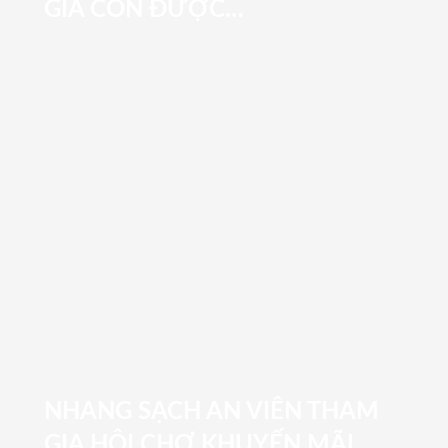
GIA CÒN ĐƯỢC…
NHANG SẠCH AN VIÊN THAM
GIA HỘI CHỢ KHUYẾN MÃI