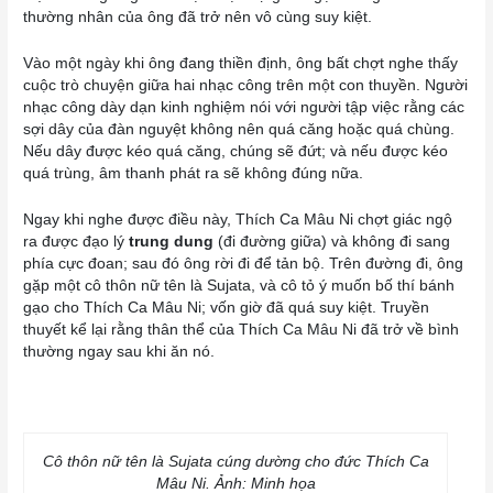
thường nhân của ông đã trở nên vô cùng suy kiệt.
Vào một ngày khi ông đang thiền định, ông bất chợt nghe thấy
cuộc trò chuyện giữa hai nhạc công trên một con thuyền. Người
nhạc công dày dạn kinh nghiệm nói với người tập việc rằng các
sợi dây của đàn nguyệt không nên quá căng hoặc quá chùng.
Nếu dây được kéo quá căng, chúng sẽ đứt; và nếu được kéo
quá trùng, âm thanh phát ra sẽ không đúng nữa.
Ngay khi nghe được điều này, Thích Ca Mâu Ni chợt giác ngộ
ra được đạo lý
trung dung
(đi đường giữa) và không đi sang
phía cực đoan; sau đó ông rời đi để tản bộ. Trên đường đi, ông
gặp một cô thôn nữ tên là Sujata, và cô tỏ ý muốn bố thí bánh
gạo cho Thích Ca Mâu Ni; vốn giờ đã quá suy kiệt. Truyền
thuyết kể lại rằng thân thể của Thích Ca Mâu Ni đã trở về bình
thường ngay sau khi ăn nó.
Cô thôn nữ tên là Sujata cúng dường cho đức Thích Ca
Mâu Ni. Ảnh: Minh họa