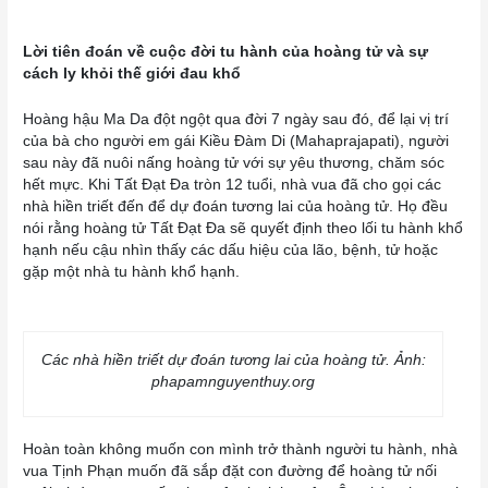
Lời tiên đoán về cuộc đời tu hành của hoàng tử và sự
cách ly khỏi thế giới đau khổ
Hoàng hậu Ma Da đột ngột qua đời 7 ngày sau đó, để lại vị trí
của bà cho người em gái Kiều Đàm Di (Mahaprajapati), người
sau này đã nuôi nấng hoàng tử với sự yêu thương, chăm sóc
hết mực. Khi Tất Đạt Đa tròn 12 tuổi, nhà vua đã cho gọi các
nhà hiền triết đến để dự đoán tương lai của hoàng tử. Họ đều
nói rằng hoàng tử Tất Đạt Đa sẽ quyết định theo lối tu hành khổ
hạnh nếu cậu nhìn thấy các dấu hiệu của lão, bệnh, tử hoặc
gặp một nhà tu hành khổ hạnh.
Các nhà hiền triết dự đoán tương lai của hoàng tử. Ảnh:
phapamnguyenthuy.org
Hoàn toàn không muốn con mình trở thành người tu hành, nhà
vua Tịnh Phạn muốn đã sắp đặt con đường để hoàng tử nối