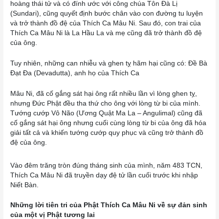
hoàng thái tử và có đính ước với công chúa Tôn Đà Lị
(Sundari), cũng quyết định bước chân vào con đường tu luyện
và trở thành đồ đệ của Thích Ca Mâu Ni. Sau đó, con trai của
Thích Ca Mâu Ni là La Hầu La và mẹ cũng đã trở thành đồ đệ
của ông.
Tuy nhiên, những can nhiễu và ghen tỵ hãm hại cũng có: Đề Bà
Đạt Đa (Devadutta), anh họ của Thích Ca
Mâu Ni, đã cố gắng sát hại ông rất nhiều lần vì lòng ghen tỵ,
nhưng Đức Phật đều tha thứ cho ông với lòng từ bi của mình.
Tướng cướp Vô Não (Ương Quật Ma La – Angulimal) cũng đã
cố gắng sát hại ông nhưng cuối cùng lòng từ bi của ông đã hóa
giải tất cả và khiến tướng cướp quy phục và cũng trở thành đồ
đệ của ông.
Vào đêm trăng tròn đúng tháng sinh của mình, năm 483 TCN,
Thích Ca Mâu Ni đã truyền dạy đệ tử lần cuối trước khi nhập
Niết Bàn.
Những lời tiên tri của Phật Thích Ca Mâu Ni về sự đản sinh
của một vị Phật tương lai