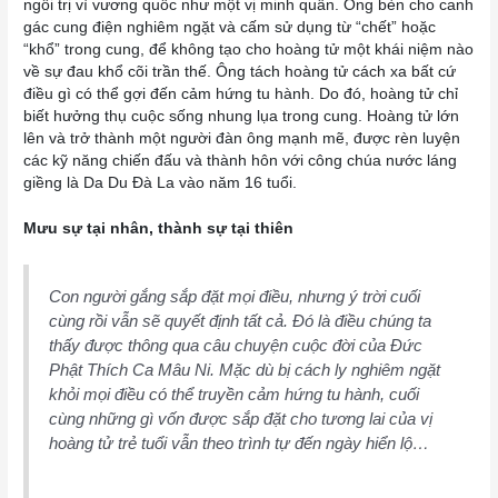
ngôi trị vì vương quốc như một vị minh quân. Ông bèn cho canh
gác cung điện nghiêm ngặt và cấm sử dụng từ “chết” hoặc
“khổ” trong cung, để không tạo cho hoàng tử một khái niệm nào
về sự đau khổ cõi trần thế. Ông tách hoàng tử cách xa bất cứ
điều gì có thể gợi đến cảm hứng tu hành. Do đó, hoàng tử chỉ
biết hưởng thụ cuộc sống nhung lụa trong cung. Hoàng tử lớn
lên và trở thành một người đàn ông mạnh mẽ, được rèn luyện
các kỹ năng chiến đấu và thành hôn với công chúa nước láng
giềng là Da Du Đà La vào năm 16 tuổi.
Mưu sự tại nhân, thành sự tại thiên
Con người gắng sắp đặt mọi điều, nhưng ý trời cuối
cùng rồi vẫn sẽ quyết định tất cả. Đó là điều chúng ta
thấy được thông qua câu chuyện cuộc đời của Đức
Phật Thích Ca Mâu Ni. Mặc dù bị cách ly nghiêm ngặt
khỏi mọi điều có thể truyền cảm hứng tu hành, cuối
cùng những gì vốn được sắp đặt cho tương lai của vị
hoàng tử trẻ tuổi vẫn theo trình tự đến ngày hiển lộ…