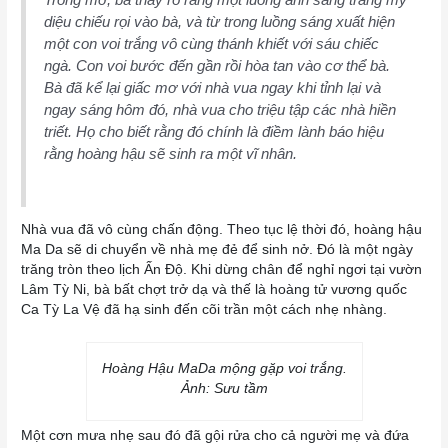
diệu chiếu rọi vào bà, và từ trong luồng sáng xuất hiện
một con voi trắng vô cùng thánh khiết với sáu chiếc
ngà. Con voi bước đến gần rồi hòa tan vào cơ thể bà.
Bà đã kể lại giấc mơ với nhà vua ngay khi tỉnh lại và
ngay sáng hôm đó, nhà vua cho triệu tập các nhà hiền
triết. Họ cho biết rằng đó chính là điềm lành báo hiệu
rằng hoàng hậu sẽ sinh ra một vĩ nhân.
Nhà vua đã vô cùng chấn động. Theo tục lệ thời đó, hoàng hậu
Ma Da sẽ di chuyển về nhà mẹ đẻ để sinh nở. Đó là một ngày
trăng tròn theo lịch Ấn Độ. Khi dừng chân để nghỉ ngơi tại vườn
Lâm Tỳ Ni, bà bất chợt trở dạ và thế là hoàng tử vương quốc
Ca Tỳ La Vệ đã hạ sinh đến cõi trần một cách nhẹ nhàng.
Hoàng Hậu MaDa mộng gặp voi trắng.
Ảnh: Sưu tầm
Một cơn mưa nhẹ sau đó đã gội rửa cho cả người mẹ và đứa