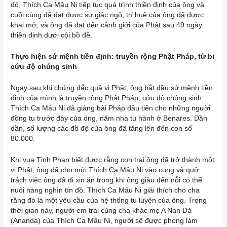
đó, Thích Ca Mâu Ni tiếp tục quá trình thiền định của ông và
cuối cùng đã đạt được sự giác ngộ, trí huệ của ông đã được
khai mở, và ông đã đạt đến cảnh giới của Phật sau 49 ngày
thiền định dưới cội bồ đề.
Thực hiện sứ mệnh tiền định: truyền rộng Phật Pháp, từ bi
cứu độ chúng sinh
Ngay sau khi chứng đắc quả vị Phật, ông bắt đầu sứ mệnh tiền
định của mình là truyền rộng Phật Pháp, cứu độ chúng sinh.
Thích Ca Mâu Ni đã giảng bài Pháp đầu tiên cho những người
đồng tu trước đây của ông, năm nhà tu hành ở Benares. Dần
dần, số lượng các đồ đệ của ông đã tăng lên đến con số
80.000.
Khi vua Tịnh Phạn biết được rằng con trai ông đã trở thành một
vị Phật, ông đã cho mời Thích Ca Mâu Ni vào cung và quở
trách việc ông đã đi xin ăn trong khi ông giàu đến nỗi có thể
nuôi hàng nghìn tín đồ. Thích Ca Mâu Ni giải thích cho cha
rằng đó là một yêu cầu của hệ thống tu luyện của ông. Trong
thời gian này, người em trai cùng cha khác mẹ A Nan Đà
(Ananda) của Thích Ca Mâu Ni, người sẽ được phong làm