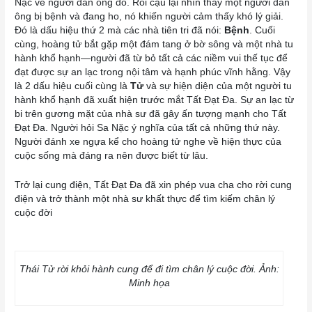
Nặc về người đàn ông đó. Rồi cậu lại nhìn thấy một người đàn
ông bị bệnh và đang ho, nó khiến người cảm thấy khó lý giải.
Đó là dấu hiệu thứ 2 mà các nhà tiên tri đã nói:
Bệnh
. Cuối
cùng, hoàng tử bắt gặp một đám tang ở bờ sông và một nhà tu
hành khổ hạnh—người đã từ bỏ tất cả các niềm vui thế tục để
đạt được sự an lạc trong nội tâm và hạnh phúc vĩnh hằng. Vậy
là 2 dấu hiệu cuối cùng là
Tử
và sự hiện diện của một người tu
hành khổ hạnh đã xuất hiện trước mắt Tất Đạt Đa. Sự an lạc từ
bi trên gương mặt của nhà sư đã gây ấn tượng mạnh cho Tất
Đạt Đa. Người hỏi Sa Nặc ý nghĩa của tất cả những thứ này.
Người đánh xe ngựa kể cho hoàng tử nghe về hiện thực của
cuộc sống mà đáng ra nên được biết từ lâu.
Trở lại cung điện, Tất Đạt Đa đã xin phép vua cha cho rời cung
điện và trở thành một nhà sư khất thực để tìm kiếm chân lý
cuộc đời
Thái Tử rời khỏi hành cung để đi tìm chân lý cuộc đời. Ảnh:
Minh họa