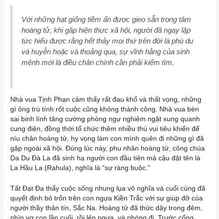
Với những hạt giống tiềm ẩn được gieo sẵn trong tâm
hoàng tử, khi gặp hiện thực xã hội, người đã ngay lập
tức hiểu được rằng hết thảy mọi thứ trên đời là phù du
và huyễn hoặc và thoảng qua, sự vĩnh hằng của sinh
mệnh mới là điều chân chính cần phải kiếm tìm.
Nhà vua Tịnh Phạn cảm thấy rất đau khổ và thất vọng, những
gì ông trù tính rốt cuộc cũng không thành công. Nhà vua bèn
sai binh lính tăng cường phòng ngự nghiêm ngặt xung quanh
cung điện, đồng thời tổ chức thêm nhiều thú vui tiêu khiển để
níu chân hoàng tử, hy vọng làm con mình quên đi những gì đã
gặp ngoài xã hội. Đúng lúc này, phu nhân hoàng tử, công chúa
Da Du Đà La đã sinh hạ người con đầu tiên mà cậu đặt tên là
La Hầu La (Rahula), nghĩa là “sự ràng buộc.”
Tất Đạt Đa thấy cuộc sống nhung lụa vô nghĩa và cuối cùng đã
quyết định bỏ trốn trên con ngựa Kiền Trắc với sự giúp đỡ của
người thầy thân tín, Sắc Na. Hoàng tử đã thức dậy trong đêm,
nhìn vợ con lần cuối, rồi lên ngựa, và phóng đi. Trước cổng