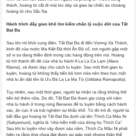
thành, hoàng tử cắt đi mái tóc dày và giao lại chiếc áo choàng
hoàng tử cho Sắc Na.
Hành trình đầy gian khổ tìm kiếm chân lý cuộc đời của Tất
Đạt Đa
Sau khi rời khỏi cung điện, Tất Đạt Đa đi đến Vương Xá Thành,
kinh đô của nước Ma Kiệt Đà thời Ấn Độ cổ, nơi người gặp một
số vị sư đang thiền định trong các hang động trên núi. Hoàng
tử trở thành đồ đệ của nhà tu hành A La La Ca Lam (Alara
Klama), và được dạy cho cách tu luyện. Sau một thời gian tu
luyện, hoàng tử không thấy tiến bộ hơn nữa nên theo học một
nhà tu ẩn dật tên là Ưu Đà La La Ma Tử (Uddaka Ramaputta).
Tuy nhiên, sau một thời gian, người lại nhận ra rằng không thể
tiến bộ thêm nữa. Do đó, Tất Đạt Đa tham gia cùng với năm
nhà tu hành ở trong rừng Benares để tu luyện bằng cách hành
xác, ăn cực ít và trải nghiệm sự khắc khổ. Từ đó trở đi, người ta
bắt đầu gọi hoàng tử Tất Đạt Đa dưới cái tên Thích Ca Mâu Ni
(Sakyamuni), nghĩa là “nhà hiền triết của dòng họ Thích Ca”.
Sau khi tu luyện như vậy được sáu năm, Thích Ca Mâu Ni phát
hiện ra rằng ông chưa đạt được sự giác ngộ nhưng thân thể