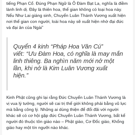
tiếng Phạn Cổ. Đúng Phạn Ngữ là Ô Đàm Bạt La, nghĩa là điềm
lành linh dị. Đây là thiên hoa, thế gian không có loại hoa này.
Nếu Như Lai giáng sinh, Chuyển Luân Thánh Vương xuất hiện
nơi thế gian con người, loài hoa này sẽ xuất hiện nhờ đại đức
và đại ân của Ngài”
Quyển 4 kinh “Pháp Hoa Văn Cú”
viết:
“Ưu Đàm Hoa, có nghĩa là may mắn
linh thiêng. Ba nghìn năm mới nở một
lần, khi nở là Kim Luân Vương xuất
hiện.”
Kinh Phật cũng ghi lại rằng Đức Chuyển Luân Thánh Vương là
vị vua lý tưởng, người sẽ cai trị thế giới không phải bằng vũ lực
mà bằng công lý. Những ai dùng thiện để đối đãi với người
khác sẽ có cơ hội gặp đức Chuyển Luân Thánh Vương, bất kể
người đó thuộc tôn giáo nào – Phật giáo, Cơ Đốc giáo, Khổng
giáo hay một tín ngưỡi nào khác.