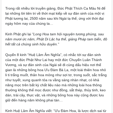
Trong rất nhiều lời truyền giảng, Đức Phật Thích Ca Mâu Ni để
lại những lời tiên tri về thời mạt kiếp về sự đản sinh của một vị
Phật tương lai, 2500 năm sau khi Ngài tạ thế, ứng với thời đại
ngày hôm nay của chúng ta…
Kinh Phật ghi lại
“Long Hoa tam hội nguyện tương phùng, sau
năm mươi ức năm, Phật Di Lặc hạ thế, giảng Pháp tam biến, độ
hết tất cả chúng sinh hữu duyên.”
Quyển 8 kinh “Huệ Lâm Âm Nghĩa”, có nhắc tới sự đản sinh
của một đức Phật Như Lai hay một đức Chuyển Luân Thánh
Vương, và sự đản sinh của Ngài sẽ đi cùng dấu hiệu nơi thế
gian là những bông hoa Ưu Đàm Bà La, một loài thiên hoa nhỏ
li ti trắng muốt, thân hoa mỏng như sợi tơ, trong suốt, sắc trắng
như tuyết, xung quanh tỏa ra vầng sáng nhàn nhạt, có khả
năng mọc trên bất kỳ chất liệu nào mà những loài hoa thông
thường không thể mọc được như đồng, sắt thép, thủy tinh, keo
dán, trái cây, thực vật, và những bông hoa này cũng được lưu
giữ đến hàng năm không phai tàn…
Kinh Huệ Lâm Âm Nghĩa viết: “Ưu Đàm Hoa, là lược dịch sai từ