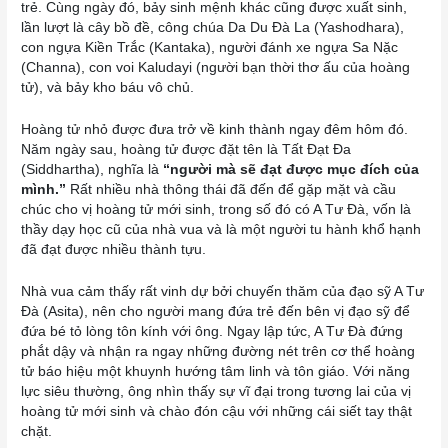
trẻ. Cùng ngày đó, bảy sinh mệnh khác cũng được xuất sinh,
lần lượt là cây bồ đề, công chúa Da Du Đà La (Yashodhara),
con ngựa Kiền Trắc (Kantaka), người đánh xe ngựa Sa Nặc
(Channa), con voi Kaludayi (người bạn thời thơ ấu của hoàng
tử), và bảy kho báu vô chủ.
Hoàng tử nhỏ được đưa trở về kinh thành ngay đêm hôm đó.
Năm ngày sau, hoàng tử được đặt tên là Tất Đạt Đa
(Siddhartha), nghĩa là
“người mà sẽ đạt được mục đích của
mình.”
Rất nhiều nhà thông thái đã đến để gặp mặt và cầu
chúc cho vị hoàng tử mới sinh, trong số đó có A Tư Đà, vốn là
thầy dạy học cũ của nhà vua và là một người tu hành khổ hạnh
đã đạt được nhiều thành tựu.
Nhà vua cảm thấy rất vinh dự bởi chuyến thăm của đạo sỹ A Tư
Đà (Asita), nên cho người mang đứa trẻ đến bên vị đạo sỹ để
đứa bé tỏ lòng tôn kính với ông. Ngay lập tức, A Tư Đà đứng
phắt dậy và nhận ra ngay những đường nét trên cơ thể hoàng
tử báo hiệu một khuynh hướng tâm linh và tôn giáo. Với năng
lực siêu thường, ông nhìn thấy sự vĩ đại trong tương lai của vị
hoàng tử mới sinh và chào đón cậu với những cái siết tay thật
chặt.