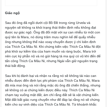
Giác ngộ
Sau đó ông đã ngồi dưới cội Bồ Đề trong rừng Urvela và
nguyện sẽ không ra khỏi trạng thái thiền định nếu không đạt
được sự giác ngộ. Ông đã đối mặt với sự can nhiễu từ một con
quỷ tên là Mara, nó dùng trăm mưu nghìn kế để quấy nhiễu
ông nhưng không thể nào xoay chuyển được ý chí kiên định
của Thích Ca Mâu Ni. Khi chứng kiến việc Thích Ca Mâu Ni đột
phá khỏi sự kiềm tỏa của ham muốn và ràng buộc, Mara trở
nên cực kỳ phẫn nộ và nó gửi hàng tá ma quỷ có vũ khí đến để
tấn công Thích Ca Mâu Ni, nhưng Ngài vẫn giữ nguyên trạng
thái bất động.
Sau khi bị đánh bại và nhận ra rằng nó sẽ không tài nào can
nhiễu được đến định lực phi phàm của Thích Ca Mâu Ni, Mara
đã mỉa mai ông và nói rằng mặc dù ông đã chiến thắng, nhưng
sẽ không có ai chứng kiến được điều này. Thích Ca Mâu Ni
chạm tay xuống mặt đất, ám chỉ rằng đất sẽ là vật chứng kiến.
Mặt đất bất giác rung chuyển như để đáp lại rằng nó sẽ chứng
kiến cho sự vinh diệu của Thích Ca Mâu Ni. Từ khoảnh khắc