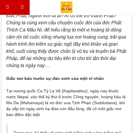
Skip to content
Điều hướng bài viết
Đức Phật, Người vốn là ai? Ai có thể trở thành Phật?
Chúng ta cùng xem câu chuyện cuộc đời của đức Phật
Thích Ca Mâu Ni, để hiểu rằng từ một vị hoàng tử dũng
cảm rời bỏ cuộc sống nhung lụa nơi hoàng cung, trải qua
hành trình tìm kiếm sự giác ngộ đầy khó khăn và gian
khổ, cuối cùng
thấy được chân lý
vũ trụ và truyền bá
Phật
Pháp,
để lại những dự liệu tiên tri cho tới tận thời đại
chúng ta ngày nay…
Giấc mơ báo trước sự đản sinh của một
vĩ nhân
Tại vương quốc Ca Tỳ La Vệ (Kapilavattsu), ngày nay thuộc
nước Nepal, vào thế kỷ thứ 6 trước Công nguyên, hoàng hậu là
Ma Da (Mahamaya) là vợ đức vua Tịnh Phạn (Suddodana), khi
ấy sắp tới ngày sinh hạ đứa con đầu lòng, đã có một giấc mơ
báo điềm đặc biệt.
Trong mơ, bà thấy rõ ràng một luồng ánh sáng trắng mỹ