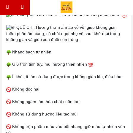
Skip to content
Điều hướng bài viết
Nhang sạch An Viên – “Sức khoẻ bởi từ lòng thành tâm“
QUẾ CHI: Hương thơm ấm áp vỗ về, giúp không gian
thêm phần ấm cúng, có chút ngọt nhẹ về sau, khử mùi trong
không gian và giúp xua đuổi côn trùng.
Nhang sạch tự nhiên
Giữ trọn tinh túy, mùi hương thiên nhiên
Ít khói, ít tàn sử dụng được trong không gian kín, điều hòa
Không độc hại
Không ngâm tẩm hóa chất cuốn tàn
Không sử dụng hương liệu tạo mùi
Không trộn phẩm màu vào bột nhang, giữ màu tự nhiên vốn
có