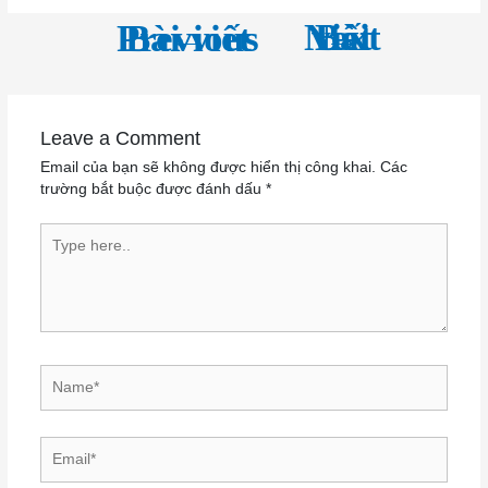
←
Next Bài viết
→
Previous Bài viết
Leave a Comment
Email của bạn sẽ không được hiển thị công khai.
Các
trường bắt buộc được đánh dấu
*
Type here..
Name*
Email*