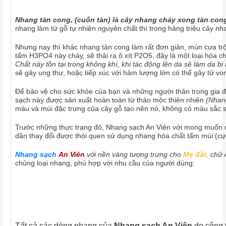
Nhang tàn cong, (cuốn tàn) là cây nhang cháy xong tàn cong
nhang làm từ gỗ tự nhiên nguyên chất thì trong hàng triệu cây n
Nhưng nay thì khác nhang tàn cong làm rất đơn giản, mùn cưa trộ
tẩm H3PO4 này cháy, sẽ thải ra ô xít P2O5, đây là một loại hóa c
Chất này tồn tại trong không khí, khi tác động lên da sẽ làm da
sẽ gây ung thư, hoặc tiếp xúc với hàm lượng lớn có thể gây tử vo
Để bảo vệ cho sức khỏe của bạn và những người thân trong gia đìn
sạch này được sản xuất hoàn toàn từ thảo mộc thiên nhiên
(Nhan
màu và mùi đặc trưng của cây gỗ tạo nên nó, không có màu sắc 
Trước những thực trạng đó, Nhang sạch An Viên với mong muốn đư
dần thay đổi được thói quen sử dụng nhang hóa chất tẩm mùi (cự
Nhang sạch
An Viên
với nền vàng tượng trưng cho
Mẹ đất,
chữ 
chủng loại nhang, phù hợp với nhu c
ầu của người dùng:
Tất cả các dòng nhang của
Nhang sạch An Viên
do công t