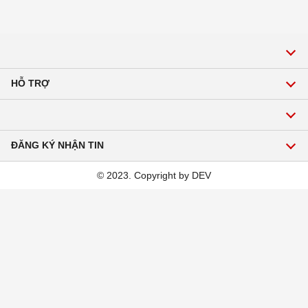
HỖ TRỢ
Gọi để được tư vấn về sản phẩm, dịch vụ:
Hotline:1900 2271
ĐĂNG KÝ NHẬN TIN
Email: hoavienmekong@gmail.com
© 2023. Copyright by DEV
Đăng ký