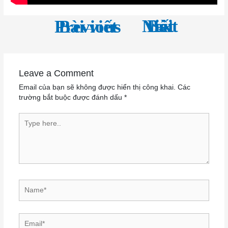
←
Next Bài viết
→
Previous Bài viết
Leave a Comment
Email của bạn sẽ không được hiển thị công khai.
Các
trường bắt buộc được đánh dấu
*
Type here..
Name*
Email*