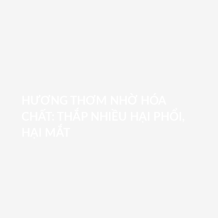
HƯƠNG THƠM NHỜ HÓA
CHẤT: THẮP NHIỀU HẠI PHỔI,
HẠI MẮT