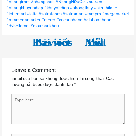
#nhangtram
#nhangsach
#NhangHữuCơ
#nutram
#nhangkhuynhdiep
#khuynhdiep
#phongthuy
#sieuthilotte
#lottemart
#lotte
#satrafoods
#satramart
#mmpro
#megamarket
#mmmegamarket
#metro
#xechonhang
#giohoanhang
#dvbellamai
#giotosankhau
←
Next Bài viết
→
Previous Bài viết
Leave a Comment
Email của bạn sẽ không được hiển thị công khai.
Các
trường bắt buộc được đánh dấu
*
Type here..