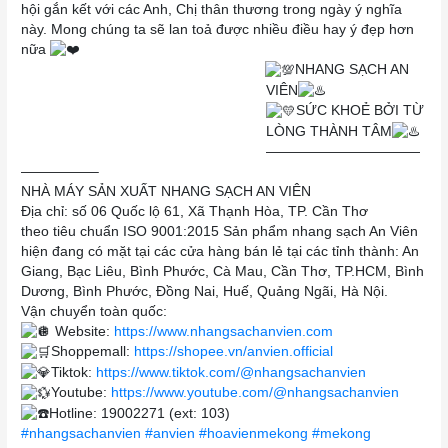
hội gắn kết với các Anh, Chị thân thương trong ngày ý nghĩa
này. Mong chúng ta sẽ lan toả được nhiều điều hay ý đẹp hơn
nữa
NHANG SẠCH AN
VIÊN
SỨC KHOẺ BỞI TỪ
LÒNG THÀNH TÂM
———————————
—————–
NHÀ MÁY SẢN XUẤT NHANG SẠCH AN VIÊN
Địa chỉ: số 06 Quốc lộ 61, Xã Thạnh Hòa, TP. Cần Thơ
theo tiêu chuẩn ISO 9001:2015 Sản phẩm nhang sạch An Viên
hiện đang có mặt tại các cửa hàng bán lẻ tại các tỉnh thành: An
Giang, Bạc Liêu, Bình Phước, Cà Mau, Cần Thơ, TP.HCM, Bình
Dương, Bình Phước, Đồng Nai, Huế, Quảng Ngãi, Hà Nội.
Vận chuyển toàn quốc:
Website:
https://www.nhangsachanvien.com
Shoppemall:
https://shopee.vn/anvien.official
Tiktok:
https://www.tiktok.com/@nhangsachanvien
Youtube:
https://www.youtube.com/@nhangsachanvien
Hotline: 19002271 (ext: 103)
#nhangsachanvien
#anvien
#hoavienmekong
#mekong