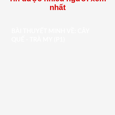
nhất
BÀI THUYẾT MINH VỀ: CÂY
QUẾ - TRÀ MY (P1)