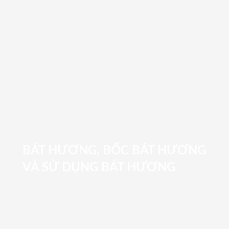
BÁT HƯƠNG, BỐC BÁT HƯƠNG
VÀ SỬ DỤNG BÁT HƯƠNG