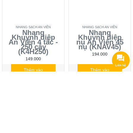
NHANG SẠCH AN VIÊN
NHANG SẠCH AN VIÊN
Nhang
Nhang
Khuynh diệp
Khuynh diệp
An Viên 4 tấc -
nụ An Viên 45
250 cây
nụ (KNAV45)
(K4H250)
194.000
149.000
Liên hệ
Thêm vào
Thêm vào
giỏ hàng
giỏ hàng
Đã thêm
Đã thêm