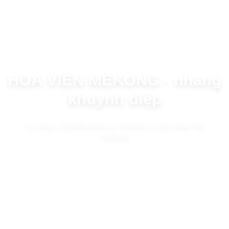
HOA VIÊN MÊKONG -
nhang
khuynh diệp
TỰ HÀO LÀ ĐIỂM ĐẾN LÝ TƯỞNG & NƠI BẠN TIN
TƯỞNG