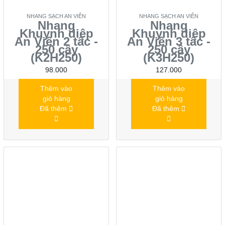
NHANG SẠCH AN VIÊN
NHANG SẠCH AN VIÊN
Nhang
Nhang
Khuynh diệp
Khuynh diệp
An Viên 2 tấc -
An Viên 3 tấc -
250 cây
250 cây
(K2H250)
(K3H250)
98.000
127.000
Thêm vào
Thêm vào
giỏ hàng
giỏ hàng
Đã thêm
Đã thêm