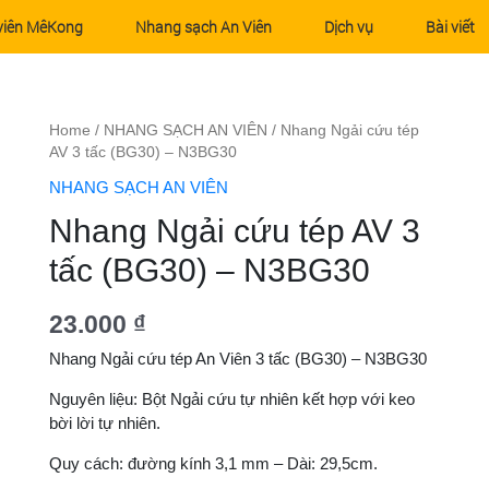
viên MêKong
Nhang sạch An Viên
Dịch vụ
Bài viết
Nhang Ngải cứu tép AV 3 tấc (BG30) – N3BG30 quantity
Home
/
NHANG SẠCH AN VIÊN
/ Nhang Ngải cứu tép
AV 3 tấc (BG30) – N3BG30
NHANG SẠCH AN VIÊN
Nhang Ngải cứu tép AV 3
tấc (BG30) – N3BG30
23.000
₫
Nhang Ngải cứu tép An Viên 3 tấc (BG30) – N3BG30
Nguyên liệu: Bột Ngải cứu tự nhiên kết hợp với keo
bời lời tự nhiên.
Quy cách: đường kính 3,1 mm – Dài: 29,5cm.