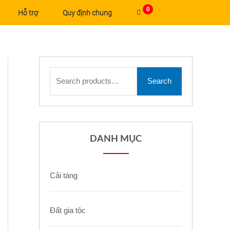
0
Hỗ trợ
Quy định chung
Search for:
Search
DANH MỤC
Cải táng
Đất gia tộc