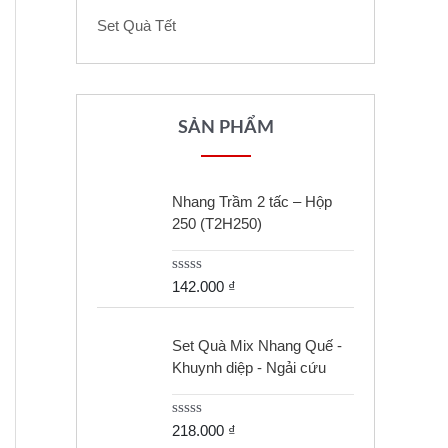
Set Quà Tết
SẢN PHẨM
Nhang Trầm 2 tấc – Hộp
250 (T2H250)
R
142.000
₫
a
t
e
d
Set Quà Mix Nhang Quế -
0
Khuynh diệp - Ngải cứu
o
u
t
o
R
218.000
₫
f
a