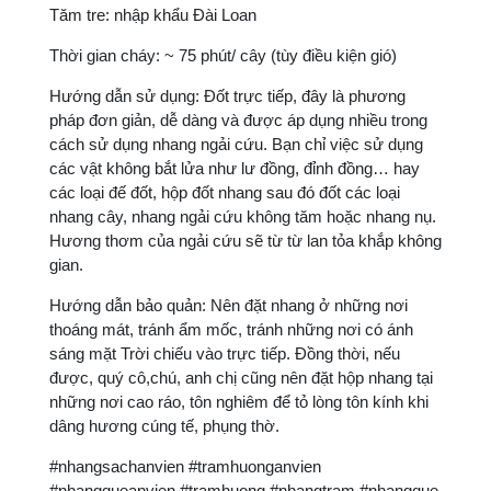
Tăm tre: nhập khẩu Đài Loan
Thời gian cháy: ~ 75 phút/ cây (tùy điều kiện gió)
Hướng dẫn sử dụng: Đốt trực tiếp, đây là phương
pháp đơn giản, dễ dàng và được áp dụng nhiều trong
cách sử dụng nhang ngải cứu. Bạn chỉ việc sử dụng
các vật không bắt lửa như lư đồng, đỉnh đồng… hay
các loại đế đốt, hộp đốt nhang sau đó đốt các loại
nhang cây, nhang ngải cứu không tăm hoặc nhang nụ.
Hương thơm của ngải cứu sẽ từ từ lan tỏa khắp không
gian.
Hướng dẫn bảo quản: Nên đặt nhang ở những nơi
thoáng mát, tránh ẩm mốc, tránh những nơi có ánh
sáng mặt Trời chiếu vào trực tiếp. Đồng thời, nếu
được, quý cô,chú, anh chị cũng nên đặt hộp nhang tại
những nơi cao ráo, tôn nghiêm để tỏ lòng tôn kính khi
dâng hương cúng tế, phụng thờ.
#nhangsachanvien #tramhuonganvien
#nhangqueanvien #tramhuong #nhangtram #nhangque