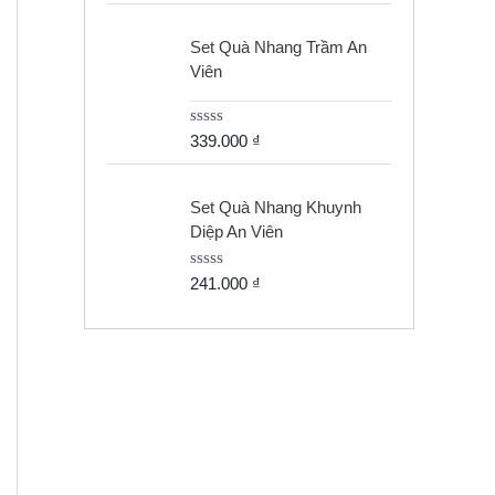
5
t
e
d
Set Quà Nhang Trầm An
0
Viên
o
u
t
o
R
339.000
₫
f
a
5
t
e
d
Set Quà Nhang Khuynh
0
Diệp An Viên
o
u
t
R
241.000
₫
o
a
f
t
5
e
d
0
o
u
t
o
f
5