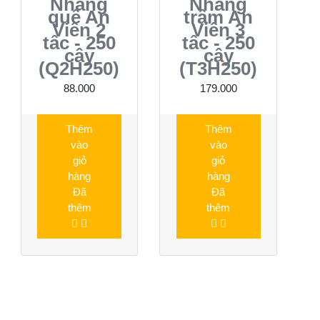
Nhang
Nhang
quế An
trầm An
Viên 2
Viên 3
tấc - 250
tấc - 250
cây
cây
(Q2H250)
(T3H250)
88.000
179.000
Thêm
Thêm
vào
vào
giỏ
giỏ
hàng
hàng
Đã
Đã
thêm
thêm