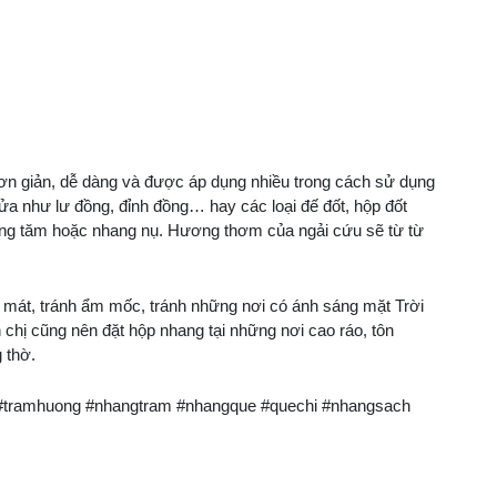
ơn giản, dễ dàng và được áp dụng nhiều trong cách sử dụng
lửa như lư đồng, đỉnh đồng… hay các loại đế đốt, hộp đốt
ông tăm hoặc nhang nụ. Hương thơm của ngải cứu sẽ từ từ
mát, tránh ẩm mốc, tránh những nơi có ánh sáng mặt Trời
 chị cũng nên đặt hộp nhang tại những nơi cao ráo, tôn
 thờ.
#tramhuong #nhangtram #nhangque #quechi #nhangsach