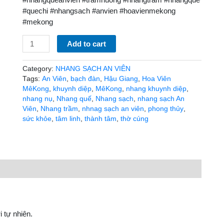
#quechi #nhangsach #anvien #hoavienmekong
#mekong
Add to cart
Category:
NHANG SẠCH AN VIÊN
Tags:
An Viên
,
bạch đàn
,
Hậu Giang
,
Hoa Viên
MêKong
,
khuynh diệp
,
MêKong
,
nhang khuynh diệp
,
nhang nụ
,
Nhang quế
,
Nhang sạch
,
nhang sạch An
Viên
,
Nhang trầm
,
nhnag sạch an viên
,
phong thủy
,
sức khỏe
,
tâm linh
,
thành tâm
,
thờ cúng
i tự nhiên.