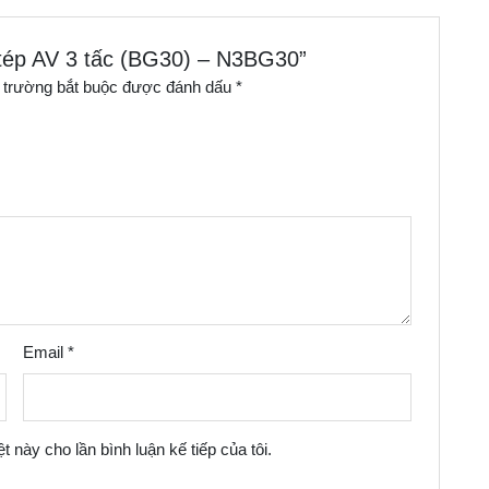
u tép AV 3 tấc (BG30) – N3BG30”
 trường bắt buộc được đánh dấu
*
Email
*
t này cho lần bình luận kế tiếp của tôi.