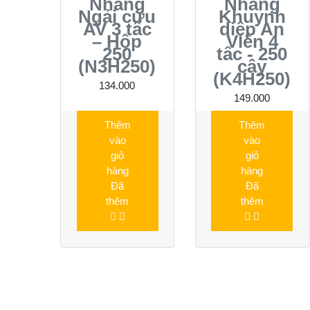
Nhang
Nhang
Ngải cứu
Khuynh
AV 3 tấc
diệp An
– Hộp
Viên 4
250
tấc - 250
(N3H250)
cây
(K4H250)
134.000
149.000
Thêm
Thêm
vào
vào
giỏ
giỏ
hàng
hàng
Đã
Đã
thêm
thêm