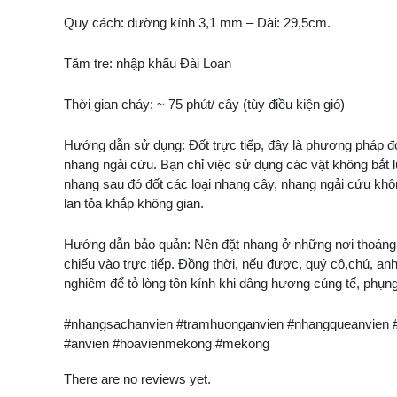
Quy cách: đường kính 3,1 mm – Dài: 29,5cm.
Tăm tre: nhập khẩu Đài Loan
Thời gian cháy: ~ 75 phút/ cây (tùy điều kiện gió)
Hướng dẫn sử dụng: Đốt trực tiếp, đây là phương pháp đ
nhang ngải cứu. Bạn chỉ việc sử dụng các vật không bắt 
nhang sau đó đốt các loại nhang cây, nhang ngải cứu kh
lan tỏa khắp không gian.
Hướng dẫn bảo quản: Nên đặt nhang ở những nơi thoáng 
chiếu vào trực tiếp. Đồng thời, nếu được, quý cô,chú, anh
nghiêm để tỏ lòng tôn kính khi dâng hương cúng tế, phụng
#nhangsachanvien #tramhuonganvien #nhangqueanvien 
#anvien #hoavienmekong #mekong
There are no reviews yet.