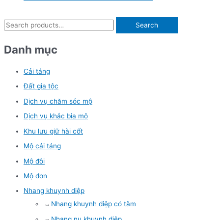
Search
Danh mục
Cải táng
Đất gia tộc
Dịch vụ chăm sóc mộ
Dịch vụ khắc bia mộ
Khu lưu giữ hài cốt
Mộ cải táng
Mộ đôi
Mộ đơn
Nhang khuynh diệp
Nhang khuynh diệp có tăm
Nhang nụ khuynh diệp