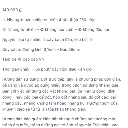
149.000
₫
♨ Nhang khuynh diệp An Viên 4 tấc (hộp 250 cây)
💯 Nhang tự nhiên – 🚫 không hóa chất – 🚫 không độc hại
Nguyên liệu tự nhiên: lá cây bạch đàn, keo bời lời
Quy cách: đường kính 3,1mm – Dài: 38cm.
Tăm tre 🎋 cao cấp VN
Thời gian cháy: ~ 85 phút/ cây (tùy điều kiện gió)
Hướng dẫn sử dụng: Đốt trực tiếp, đây là phương pháp đơn giản,
dễ dàng và được áp dụng nhiều trong cách sử dụng nhang quế.
Bạn chỉ việc sử dụng các vật không bắt lửa như lư đồng, đỉnh
đồng… hay các loại đế đốt, hộp đốt nhang sau đó đốt các loại
nhang cây, nhang không tăm hoặc nhang nụ. Hương thơm của
khuynh diệp sẽ từ từ lan tỏa khắp không gian.
Hướng dẫn bảo quản: Nên đặt nhang ở những nơi thoáng mát,
tránh ẩm mốc, tránh những nơi có ánh sáng mặt Trời chiếu vào