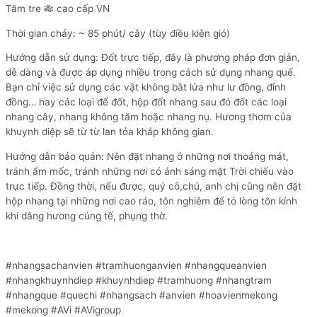
Tăm tre 🎋 cao cấp VN
Thời gian cháy: ~ 85 phút/ cây (tùy điều kiện gió)
Hướng dẫn sử dụng: Đốt trực tiếp, đây là phương pháp đơn giản,
dễ dàng và được áp dụng nhiều trong cách sử dụng nhang quế.
Bạn chỉ việc sử dụng các vật không bắt lửa như lư đồng, đỉnh
đồng… hay các loại đế đốt, hộp đốt nhang sau đó đốt các loại
nhang cây, nhang không tăm hoặc nhang nụ. Hương thơm của
khuynh diệp sẽ từ từ lan tỏa khắp không gian.
Hướng dẫn bảo quản: Nên đặt nhang ở những nơi thoáng mát,
tránh ẩm mốc, tránh những nơi có ánh sáng mặt Trời chiếu vào
trực tiếp. Đồng thời, nếu được, quý cô,chú, anh chị cũng nên đặt
hộp nhang tại những nơi cao ráo, tôn nghiêm để tỏ lòng tôn kính
khi dâng hương cúng tế, phụng thờ.
#nhangsachanvien #tramhuonganvien #nhangqueanvien
#nhangkhuynhdiep #khuynhdiep #tramhuong #nhangtram
#nhangque #quechi #nhangsach #anvien #hoavienmekong
#mekong #AVi #AVigroup