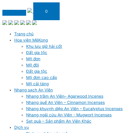
Skip
Nhang
S
to
Khuynh
0
e
content
diệp
a
An
Viên
r
4
Trang chủ
c
tấc
Hoa viên MêKong
h
-
Khu lưu giữ hài cốt
f
250
Đất gia tộc
cây
Mộ đơn
o
(K4H250)
Mộ đôi
r
quantity
Đất gia tộc
:
Mộ đơn cao cấp
Mộ cải táng
Nhang sạch An Viên
Nhang trầm An Viên– Agarwood Incenes
Nhang quế An Viên – Cinnamon Incenses
Nhang khuynh diệp An Viên – Eucalyptus Incenses
Nhang ngải cứu An Viên - Mugwort Incenses
Set quà – Sản phẩm An Viên Khác
Dịch vụ