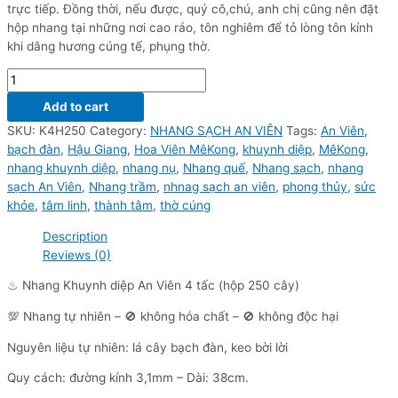
trực tiếp. Đồng thời, nếu được, quý cô,chú, anh chị cũng nên đặt
hộp nhang tại những nơi cao ráo, tôn nghiêm để tỏ lòng tôn kính
khi dâng hương cúng tế, phụng thờ.
Add to cart
SKU:
K4H250
Category:
NHANG SẠCH AN VIÊN
Tags:
An Viên
,
bạch đàn
,
Hậu Giang
,
Hoa Viên MêKong
,
khuynh diệp
,
MêKong
,
nhang khuynh diệp
,
nhang nụ
,
Nhang quế
,
Nhang sạch
,
nhang
sạch An Viên
,
Nhang trầm
,
nhnag sạch an viên
,
phong thủy
,
sức
khỏe
,
tâm linh
,
thành tâm
,
thờ cúng
Description
Reviews (0)
♨ Nhang Khuynh diệp An Viên 4 tấc (hộp 250 cây)
💯 Nhang tự nhiên – 🚫 không hóa chất – 🚫 không độc hại
Nguyên liệu tự nhiên: lá cây bạch đàn, keo bời lời
Quy cách: đường kính 3,1mm – Dài: 38cm.