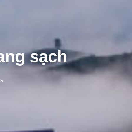
ang sạch
G