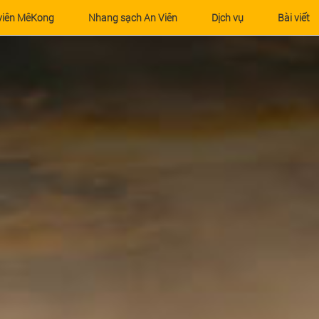
viên MêKong
Nhang sạch An Viên
Dịch vụ
Bài viết