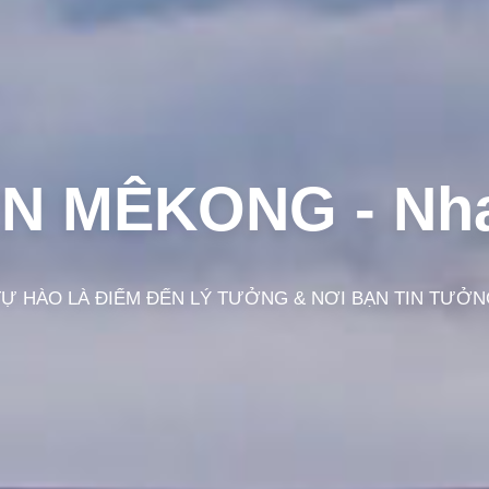
ÊN MÊKONG -
Nh
TỰ HÀO LÀ ĐIỂM ĐẾN LÝ TƯỞNG & NƠI BẠN TIN TƯỞN