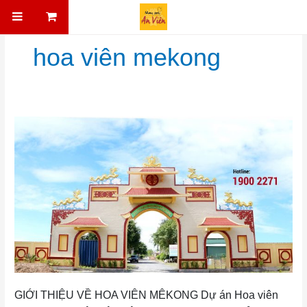
Skip to content
hoa viên mekong
GIỚI THIỆU VỀ HOA VIÊN MÊKONG
GIỚI THIỆU VỀ HOA VIÊN MÊKONG Dự án Hoa viên