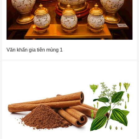
Văn khấn gia tiên mùng 1
CÂY QUẾ VÀ CÁC GIÁ TRỊ VỀ Y HỌC, TÂM LINH VÀ P