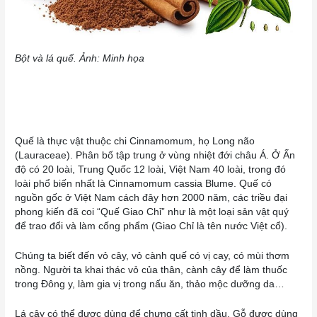
​Bột và lá quế. Ảnh: Minh họa
Quế là thực vật thuộc chi Cinnamomum, họ Long não
(Lauraceae). Phân bố tập trung ở vùng nhiệt đới châu Á. Ở Ấn
độ có 20 loài, Trung Quốc 12 loài, Việt Nam 40 loài, trong đó
loài phổ biến nhất là Cinnamomum cassia Blume. Quế có
nguồn gốc ở Việt Nam cách đây hơn 2000 năm, các triều đại
phong kiến đã coi “Quế Giao Chỉ” như là một loại sản vật quý
để trao đổi và làm cống phẩm (Giao Chỉ là tên nước Việt cổ).
Chúng ta biết đến vỏ cây, vỏ cành quế có vị cay, có mùi thơm
nồng. Người ta khai thác vỏ của thân, cành cây để làm thuốc
trong Đông y, làm gia vị trong nấu ăn, thảo mộc dưỡng da…
Lá cây có thể được dùng để chưng cất tinh dầu. Gỗ được dùng