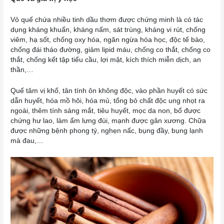
Vỏ quế chứa nhiều tinh dầu thơm được chứng minh là có tác
dụng kháng khuẩn, kháng nấm, sát trùng, kháng vi rút, chống
viêm, hạ sốt, chống oxy hóa, ngăn ngừa hóa học, độc tế bào,
chống đái tháo đường, giảm lipid máu, chống co thắt, chống co
thắt, chống kết tập tiểu cầu, lợi mật, kích thích miễn dịch, an
thần,…
Quế tâm vị khổ, tân tính ôn không độc, vào phần huyết có sức
dẫn huyết, hóa mồ hôi, hóa mủ, tổng bỏ chất độc ung nhọt ra
ngoài, thêm tính sáng mắt, tiêu huyết, mọc da non, bổ được
chứng hư lao, làm ẩm lưng đùi, mạnh được gân xương. Chữa
được những bệnh phong tý, nghẹn nấc, bụng đầy, bụng lạnh
mà đau,…