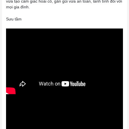
vừa tạo cảm giác hoài cổ, gần gũi vừa an toàn, lành tính đối với
mọi gia đình.
Sưu tầm