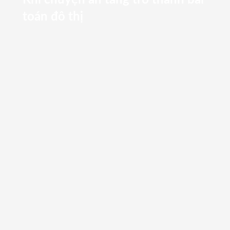
Khi chuyện an táng trở thành bài
toán đô thị