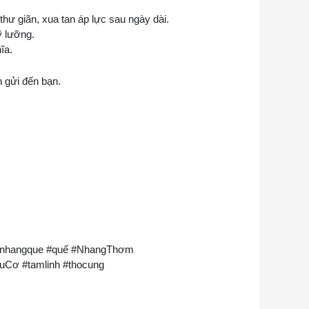
hư giãn, xua tan áp lực sau ngày dài.
ỹ lưỡng.
ĩa.
h gửi đến bạn.
 #nhangque #quế #NhangThơm
ơ #tamlinh #thocung