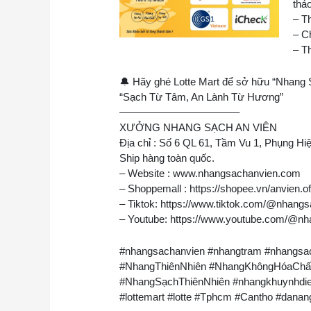
thảo
– T
– C
– Th
🔔 Hãy ghé Lotte Mart để sở hữu “Nhang Sạ
“Sạch Từ Tâm, An Lành Từ Hương”
———————————–
XƯỞNG NHANG SẠCH AN VIÊN
Địa chỉ : Số 6 QL 61, Tầm Vu 1, Phụng Hi
Ship hàng toàn quốc.
– Website : www.nhangsachanvien.com
– Shoppemall : https://shopee.vn/anvien.off
– Tiktok: https://www.tiktok.com/@nhang
– Youtube: https://www.youtube.com/@n
#nhangsachanvien #nhangtram #nhangsa
#NhangThiênNhiên #NhangKhôngHóaChấ
#NhangSạchThiênNhiên #nhangkhuynhdie
#lottemart #lotte #Tphcm #Cantho #danan