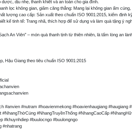
 dược, dịu nhẹ, thanh khiết và an toàn cho gia đình.
hanh lọc không gian, giảm căng thẳng: Mang lại không gian ấm cúng, t
hất lượng cao cấp: Sản xuất theo chuẩn ISO 9001:2015, kiểm định k
iết kế tinh tế: Trang nhã, thích hợp để sử dụng và làm quà tặng ý ngh
ch An Viên” – món quà thanh tịnh từ thiên nhiên, là tấm lòng an làn
ệp, Hậu Giang theo tiêu chuẩn ISO 9001:2015
icial
sachanvien
hangsachanvien
ch #anvien #nutram #hoavienmekong #hoavienhaugiang #haugiang
t #NhangThờCúng #NhangTruyềnThống #NhangCaoCấp #NhangHữuC
p #khuynhdiep #buulocngo #buulongngo
g #nhatrang