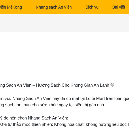
viên MêKong
Nhang sạch An Viên
Dịch vụ
Bài viết
ng Sạch An Viên – Hương Sạch Cho Không Gian An Lành 💛
Tin vui: Nhang Sạch An Viên nay đã có mặt tại Lotte Mart trên toàn qu
ng sạch, an toàn cho sức khỏe ngay tại siêu thị gần nhà.
Lý do nên chọn Nhang Sạch An Viên:
00% từ thảo mộc thiên nhiên: Không hóa chất, không hương liệu độc 