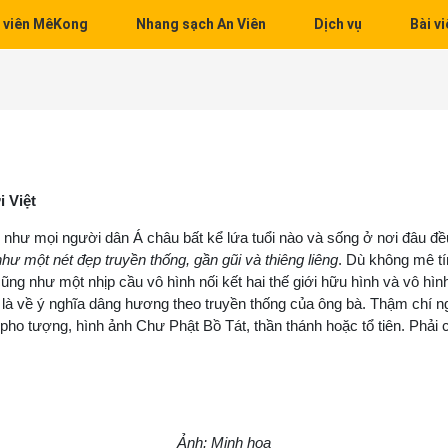
 viên MêKong
Nhang sạch An Viên
Dịch vụ
Bài vi
 Việt
như mọi người dân Á châu bất kể lứa tuổi nào và sống ở nơi đâu đề
ư một nét đẹp truyền thống, gần gũi và thiêng liêng
. Dù không mê tí
ũng như một nhịp cầu vô hình nối kết hai thế giới hữu hình và vô hìn
là về ý nghĩa dâng hương theo truyền thống của ông bà. Thậm chí n
pho tượng, hình ảnh Chư Phật Bồ Tát, thần thánh hoặc tổ tiên. Phải 
Ảnh: Minh họa