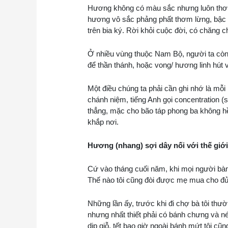
Hương không có màu sắc nhưng luôn thơm
hương vô sắc phảng phất thơm lừng, bậc tĩ
trên bia ký. Rời khỏi cuộc đời, có chăng
Ở nhiều vùng thuộc Nam Bộ, người ta còn 
để thần thánh, hoặc vong/ hương linh hút v
Một điều chúng ta phải cần ghi nhớ là mỗ
chánh niệm, tiếng Anh gọi concentration 
thẳng, mặc cho bão táp phong ba không hền
khắp nơi.
Hương (nhang) sợi dây nối với thế giới
Cứ vào tháng cuối năm, khi mọi người bàn 
Thế nào tôi cũng đòi được mẹ mua cho đủ 
Những lần ấy, trước khi đi chợ bà tôi th
nhưng nhất thiết phải có bánh chưng và n
dịp giỗ, tết bao giờ ngoài bánh mứt tôi 