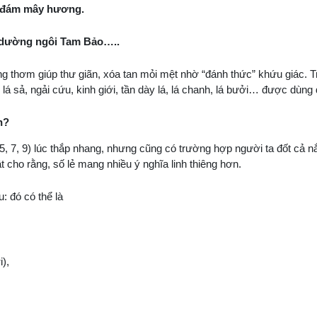
o đám mây hương.
dường ngôi Tam Bảo…..
g thơm giúp thư giãn, xóa tan mỏi mệt nhờ “đánh thức” khứu giác. 
á sả, ngải cứu, kinh giới, tần dày lá, lá chanh, lá bưởi… được dùng
n?
 5, 7, 9) lúc thắp nhang, nhưng cũng có trường hợp người ta đốt cả
t cho rằng, số lẻ mang nhiều ý nghĩa linh thiêng hơn.
: đó có thể là
i),