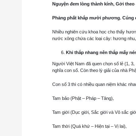
Nguyện đem lòng thành kính, Gởi the
Phảng phất khắp mười phương. Cúng 
Nhiều nghiên cứu khoa học cho thấy hươn
nước xông chứa các loại cây: hương nhu, l
Khi thắp nhang nên thắp mấy né
Người Việt Nam đã quen chọn số lẻ (1, 3,
nghĩa con số. Còn theo lý giải của nhà Phậ
Con số 3 thì có nhiều quan niệm khác nhau
Tam bảo (Phật – Pháp – Tăng),
Tam giới (Dục giới, Sắc giới và Vô sắc giớ
Tam thời (Quá khứ – Hiện tại – Vị lai),