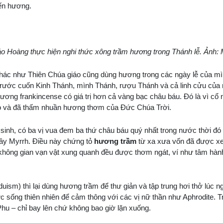
iến hương.
o Hoàng thực hiện nghi thức xông trầm hương trong Thánh lễ. Ảnh: 
 khác như Thiên Chúa giáo cũng dùng hương trong các ngày lễ của m
, trước cuốn Kinh Thánh, mình Thánh, rượu Thánh và cả linh cửu củ
ương frankincense có giá trị hơn cả vàng bạc châu báu. Đó là vì cổ 
ao và đã thấm nhuần hương thơm của Đức Chúa Trời.
g sinh, có ba vị vua đem ba thứ châu báu quý nhất trong nước thời đó
ây Myrrh. Điều này chứng tỏ
hương trầm
từ xa xưa vốn đã được 
không gian vạn vật xung quanh đều được thơm ngát, ví như tâm hàn
ism) thì lại dùng hương trầm để thư giản và tập trung hơi thở lúc n
sống thiên nhiên để cảm thông với các vị nữ thần như Aphrodite. Trá
u – chỉ bay lên chứ không bao giờ lặn xuống.