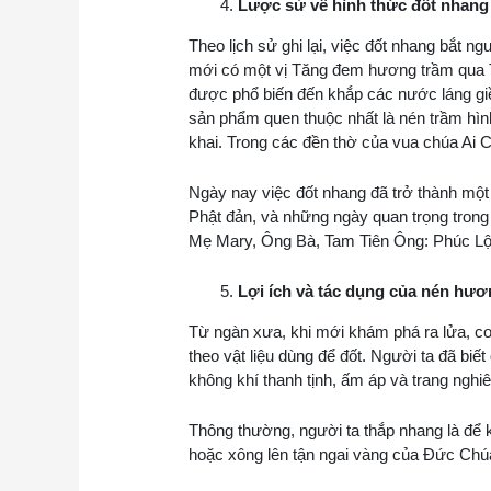
Lược sử về hình thức đốt nhang
Theo lịch sử ghi lại, việc đốt nhang bắ
mới có một vị Tăng đem hương trầm qua T
được phổ biến đến khắp các nước láng giề
sản phẩm quen thuộc nhất là nén trầm hình
khai. Trong các đền thờ của vua chúa Ai C
Ngày nay việc đốt nhang đã trở thành một
Phật đản, và những ngày quan trọng tron
Mẹ Mary, Ông Bà, Tam Tiên Ông: Phúc Lộ
Lợi ích và tác dụng của nén hư
Từ ngàn xưa, khi mới khám phá ra lửa, con 
theo vật liệu dùng để đốt. Người ta đã bi
không khí thanh tịnh, ấm áp và trang ngh
Thông thường, người ta thắp nhang là để k
hoặc xông lên tận ngai vàng của Đức Chúa