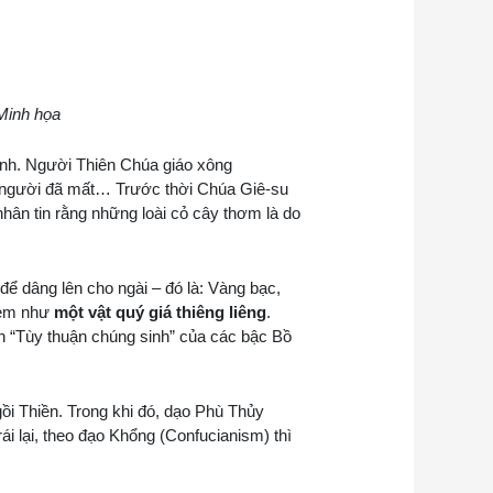
Minh họa
ình. Người Thiên Chúa giáo xông
a người đã mất… Trước thời Chúa Giê-su
nhân tin rằng những loài cỏ cây thơm là do
 để dâng lên cho ngài – đó là: Vàng bạc,
xem như
một vật quý giá thiêng liêng
.
h “Tùy thuận chúng sinh” của các bậc Bồ
gồi Thiền. Trong khi đó, dạo Phù Thủy
i lại, theo đạo Khổng (Confucianism) thì