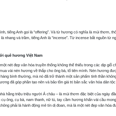
h, tiếng Anh gọi là “offering”. Và từ hương có nghĩa là mùi thơm, th
 là nhang và trầm, tiếng Anh là “incense”. Từ incense bắt nguồn từ n
với quê hương Việt Nam
 một nét đẹp văn hóa truyền thống không thể thiếu trong các dịp giỗ 
 mua vài nén hương về thắp cho ông bà, tổ tiên mình. Nén hương đư
 hàng bình thường, mà nó đã trở thành một sản phẩm tinh thần không
ương đã góp phần tạo nên và bảo tồn giá trị bản sắc văn hóa dân tộc
à hằng triệu triệu người Á châu – là mùi thơm đặc biệt của ngày đầu
g cụ ông, cụ bà, nam thanh, nữ tú, tay cầm hương khấn vái cầu mon
ông phải là hành động mê tín dị đoan, mà là một nét đẹp văn hóa được