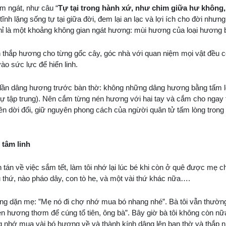
 ngát, như câu “
Tự tại trong hành xứ, như chim giữa hư không,
nh lặng sống tự tại giữa đời, đem lại an lạc và lợi ích cho đời nhưng
 chỉ là một khoảng không gian ngát hương: mùi hương của loại hương 
thắp hương cho từng gốc cây, góc nhà với quan niệm mọi vật đều có
ào sức lực để hiển linh.
i lần dâng hương trước bàn thờ: không những dâng hương bằng tấm l
(sự tập trung). Nên cắm từng nén hương với hai tay và cắm cho ngay
 dời đổi, giữ nguyên phong cách của ngừời quân tử tấm lòng trong s
 tâm linh
tán về việc sắm tết, làm tôi nhớ lại lúc bé khi còn ở quê được mẹ ch
thứ, nào pháo dây, con tò he, và một vài thứ khác nữa….
ường dặn mẹ: ”Mẹ nó đi chợ nhớ mua bó nhang nhé”. Bà tôi vẫn thường
én hương thơm để cúng tổ tiên, ông bà”. Bây giờ bà tôi không còn nữ
cũng nhớ mua vài bó hương về và thành kính dâng lên ban thờ và thắ