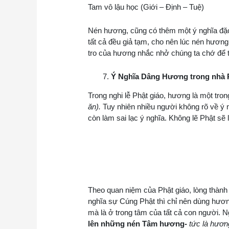
Tam vô lậu học (Giới – Định – Tuệ)
Nén hương, cũng có thêm một ý nghĩa đặc 
tất cả đều giả tạm, cho nên lúc nén hương
tro của hương nhắc nhở chúng ta chớ để th
Ý Nghĩa Dâng Hương trong nhà P
Trong nghi lễ Phật giáo, hương là một tro
ăn).
Tuy nhiên nhiều người không rõ về ý n
còn làm sai lạc ý nghĩa. Không lẽ Phật sẽ 
Theo quan niệm của Phật giáo, lòng thành t
nghĩa sự Cúng Phật thì chỉ nên dùng hương
mà là ở trong tâm của tất cả con người. 
lên những nén Tâm hương-
tức là hươn