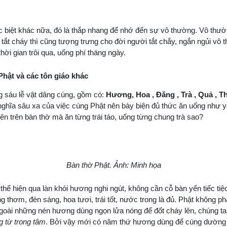
biệt khác nữa, đó là thắp nhang để nhớ đến sự vô thường. Vô thường
 tắt cháy thì cũng tượng trưng cho đời người tắt chắy, ngắn ngủi vô
ời gian trôi qua, uổng phí tháng ngày.
hật và các tôn giáo khác
ng sáu lễ vật dâng cúng, gồm có:
Hương, Hoa , Đăng , Trà , Quả , T
ghĩa sâu xa của việc cúng Phật nên bày biện đủ thức ăn uống như yến 
lên trên bàn thờ mà ăn từng trái táo, uống từng chung trà sao?
Bàn thờ Phật. Ảnh: Minh họa
hể hiện qua làn khói hương nghi ngút, không cần cỗ bàn yến tiếc tiệc
 thơm, đèn sáng, hoa tươi, trái tốt, nước trong là đủ. Phật không ph
Ngoài những nén hương dùng ngọn lửa nóng để đốt cháy lên, chúng t
g từ trong tâm
. Bởi vậy mới có năm thứ hương dùng để cúng dường 