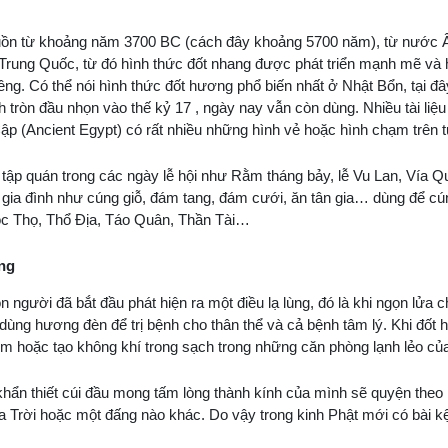
t nguồn từ khoảng năm 3700 BC (cách đây khoảng 5700 năm), từ nước
rung Quốc, từ đó hình thức đốt nhang được phát triển mạnh mẽ và h
ng. Có thể nói hình thức đốt hương phổ biến nhất ở Nhật Bổn, tại đâ
 tròn đầu nhọn vào thế kỷ 17 , ngày nay vẫn còn dùng. Nhiều tài liệu
ập (Ancient Egypt) có rất nhiều những hình vẻ hoặc hình chạm trên 
 tập quán trong các ngày lễ hội như Rằm tháng bảy, lễ Vu Lan, Vía 
g gia đình như cúng giỗ, đám tang, đám cưới, ăn tân gia… dùng để 
c Thọ, Thổ Địa, Táo Quân, Thần Tài…
ơng
người đã bắt đầu phát hiện ra một điều lạ lùng, đó là khi ngọn lửa c
ết dùng hương đèn để trị bệnh cho thân thể và cả bệnh tâm lý. Khi đốt
iêm hoặc tạo không khí trong sạch trong những căn phòng lạnh lẻo củ
hẩn thiết cúi đầu mong tấm lòng thành kính của mình sẽ quyện theo 
 Trời hoặc một đấng nào khác. Do vậy trong kinh Phật mới có bài k