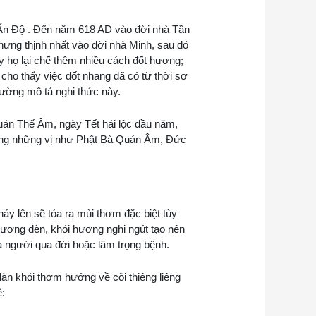
 Ấn Độ . Đến năm 618 AD vào đời nhà Tần
ưng thịnh nhất vào đời nhà Minh, sau đó
y họ lại chế thêm nhiều cách đốt hương;
 cho thấy việc đốt nhang đã có từ thời sơ
tường mô tả nghi thức này.
Quán Thế Âm, ngày Tết hái lộc đầu năm,
cúng những vị như Phật Bà Quán Âm, Đức
háy lên sẽ tỏa ra mùi thơm đặc biệt tùy
 hương đèn, khói hương nghi ngút tạo nên
a người qua đời hoặc lâm trọng bệnh.
làn khói thơm hướng về cõi thiêng liêng
ệ: