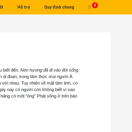
0
ết
Hỗ trợ
Quy định chung
u biết đến.
Nén hương đã đi vào đời sống
n dị đoan, trong tâm thức mọi người Á
h với nhau. Tuy nhiên về mặt tâm linh, có
gày nay có người còn không biết vì sao
chăng có một “ông” Phật sống ở trên bàn