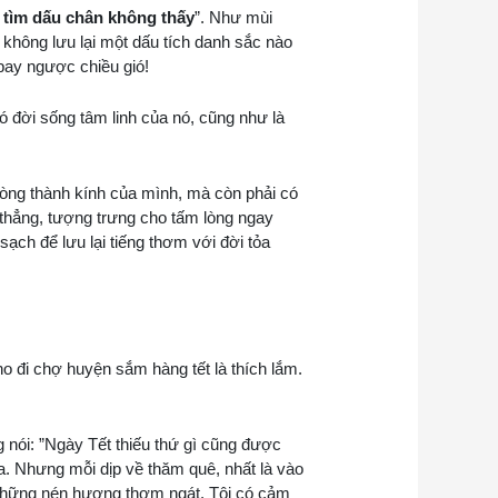
 tìm dấu chân không thấy
”. Như mùi
 không lưu lại một dấu tích danh sắc nào
bay ngược chiều gió!
 đời sống tâm linh của nó, cũng như là
òng thành kính của mình, mà còn phải có
 thẳng, tượng trưng cho tấm lòng ngay
ạch để lưu lại tiếng thơm với đời tỏa
o đi chợ huyện sắm hàng tết là thích lắm.
 nói: ”Ngày Tết thiếu thứ gì cũng được
a. Nhưng mỗi dịp về thăm quê, nhất là vào
p những nén hương thơm ngát. Tôi có cảm