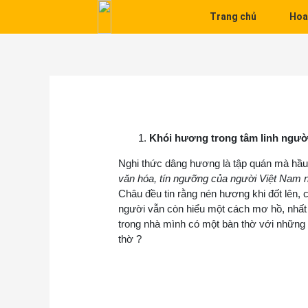
Skip to content
Trang chủ
Hoa
Điều hướng bài viết
Khói hương trong tâm linh người
Nghi thức dâng hương là tập quán mà hầu 
văn hóa, tín ngưỡng của người Việt Nam nh
Châu đều tin rằng nén hương khi đốt lên, c
người vẫn còn hiểu một cách mơ hồ, nhất 
trong nhà mình có một bàn thờ với những 
thờ ?