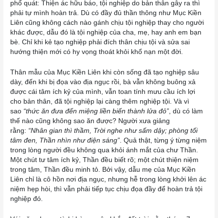
phổ quát: Thiện ác hữu báo, tội nghiệp do bản thân gây ra thì
phải tự mình hoàn trả. Dù có đầy đủ thần thông như Mục Kiền
Liên cũng không cách nào gánh chịu tội nghiệp thay cho người
khác được, dẫu đó là tội nghiệp của cha, mẹ, hay anh em bạn
bè. Chỉ khi kẻ tạo nghiệp phải đích thân chịu tội và sửa sai
hướng thiện mới có hy vọng thoát khỏi khổ nạn một đời.
Thân mẫu của Mục Kiền Liên khi còn sống đã tạo nghiệp sâu
dày, đến khi bị đọa vào địa ngục rồi, bà vẫn không buông xả
được cái tâm ích kỷ của mình, vẫn toan tính mưu cầu ích lợi
cho bản thân, đã tội nghiệp lại càng thêm nghiệp tội. Và vì
sao
“thức ăn đưa đến miệng liền biến thành lửa đỏ”
, dù có làm
thế nào cũng không sao ăn được? Người xưa giảng
rằng:
“Nhân gian thì thầm, Trời nghe như sấm dậy; phòng tối
tâm đen, Thần nhìn như điện sáng”
. Quả thật, từng ý từng niệm
trong lòng người đều không qua khỏi ánh mắt của chư Thần.
Một chút tư tâm ích kỷ, Thần đều biết rõ; một chút thiện niệm
trong tâm, Thần đều minh tỏ. Bởi vậy, dẫu mẹ của Mục Kiền
Liên chỉ là cô hồn nơi địa ngục, nhưng hễ trong lòng khởi lên ác
niệm hẹp hòi, thì vẫn phải tiếp tục chịu đọa đầy để hoàn trả tội
nghiệp đó.