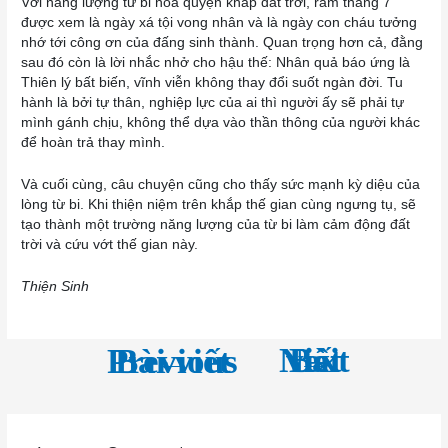
Với năng lượng từ bi hòa quyện khắp đất trời, rằm tháng 7
được xem là ngày xá tội vong nhân và là ngày con cháu tưởng
nhớ tới công ơn của đấng sinh thành. Quan trọng hơn cả, đằng
sau đó còn là lời nhắc nhở cho hậu thế: Nhân quả báo ứng là
Thiên lý bất biến, vĩnh viễn không thay đổi suốt ngàn đời. Tu
hành là bởi tự thân, nghiệp lực của ai thì người ấy sẽ phải tự
mình gánh chịu, không thể dựa vào thần thông của người khác
để hoàn trả thay mình.
Và cuối cùng, câu chuyện cũng cho thấy sức mạnh kỳ diệu của
lòng từ bi. Khi thiện niệm trên khắp thế gian cùng ngưng tụ, sẽ
tạo thành một trường năng lượng của từ bi làm cảm động đất
trời và cứu vớt thế gian này.
Thiện Sinh
←
Next Bài viết
→
Previous Bài viết