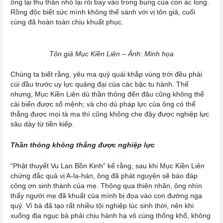
ông lại thu thân nhỏ lại rồi bay vào trong bụng của con ác long.
Rồng độc biết sức mình không thể sánh với vị tôn giả, cuối
cùng đã hoàn toàn chịu khuất phục.
Tôn giả Mục Kiền Liên – Ảnh: Minh họa
Chúng ta biết rằng, yêu ma quỷ quái khắp vùng trời đều phải
cúi đầu trước uy lực quảng đại của các bậc tu hành. Thế
nhưng, Mục Kiền Liên dù thần thông đến đâu cũng không thể
cải biến được số mệnh; và cho dù pháp lực của ông có thể
thắng được mọi tà ma thì cũng không che đậy được nghiệp lực
sâu dày từ tiền kiếp.
Thần thông không thắng được nghiệp lực
“Phật thuyết Vu Lan Bồn Kinh” kể rằng, sau khi Mục Kiền Liên
chứng đắc quả vị A-la-hán, ông đã phát nguyện sẽ báo đáp
công ơn sinh thành của mẹ. Thông qua thiên nhãn, ông nhìn
thấy người mẹ đã khuất của mình bị đọa vào con đường ngạ
quỷ. Vì bà đã tạo rất nhiều tội nghiệp lúc sinh thời, nên khi
xuống địa ngục bà phải chịu hành hạ vô cùng thống khổ, không