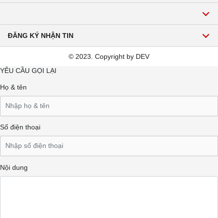
Gọi để được tư vấn về sản phẩm, dịch vụ:
Hotline:1900 2271
ĐĂNG KÝ NHẬN TIN
Email: hoavienmekong@gmail.com
© 2023. Copyright by DEV
Đăng ký
YÊU CẦU GỌI LẠI
Họ & tên
Số điện thoại
Nội dung