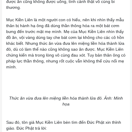
được ăn cũng không được uống, tình cảnh thật vô cùng bi
thương.
Mục Kiền Liên là một người con có hiếu, nên khi nhìn thấy mẫu
thân bị hành hạ ông đã dùng thần thông hóa ra một bát cơm
bưng đến trước mặt mẹ mình. Mẹ của Mục Kiền Liên nhìn thấy
đồ ăn, vội vàng dùng tay che bát cơm lại không cho các cô hồn
khác biết. Nhưng thức ăn vừa đưa lên miệng liền hóa thành lửa
đỏ, dù có làm thế nào cũng không sao ăn được. Mục Kiền Liên
chứng kiến mà trong lòng vô cùng đau xót. Tuy bản thân ông có
pháp lực thần thông, nhưng rốt cuộc vẫn không thể cứu nổi mẹ
mình.
Thức ăn vừa đưa lên miệng liền hóa thành lửa đỏ. Ảnh: Minh
họa
Sau đó, tôn giả Mục Kiền Liên bèn tìm đến Đức Phật xin thỉnh
giáo. Đức Phật trả lời: