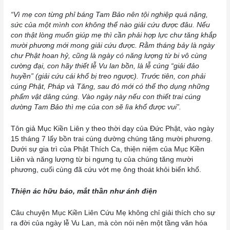
“Vì mẹ con từng phỉ báng Tam Bảo nên tội nghiệp quá nặng,
sức của một mình con không thể nào giải cứu được đâu. Nếu
con thật lòng muốn giúp mẹ thì cần phải hợp lực chư tăng khắp
mười phương mới mong giải cứu được. Rằm tháng bảy là ngày
chư Phật hoan hỷ, cũng là ngày có năng lượng từ bi vô cùng
cường đại, con hãy thiết lễ Vu lan bồn, là lễ cúng “giải đảo
huyền” (giải cứu cái khổ bị treo ngược). Trước tiên, con phải
cúng Phật, Pháp và Tăng, sau đó mới có thể thọ dụng những
phẩm vật dâng cúng. Vào ngày này nếu con thiết trai cúng
dường Tam Bảo thì mẹ của con sẽ lìa khổ được vui”.
Tôn giả Mục Kiền Liên y theo thời dạy của Đức Phật, vào ngày
15 tháng 7 lấy bồn trai cúng dường chúng tăng mười phương.
Dưới sự gia trì của Phật Thích Ca, thiện niệm của Mục Kiền
Liên và năng lượng từ bi ngưng tụ của chúng tăng mười
phương, cuối cùng đã cứu vớt mẹ ông thoát khỏi biển khổ.
Thiện ác hữu báo, mắt thần như ánh điện
Câu chuyện Mục Kiền Liên Cứu Mẹ không chỉ giải thích cho sự
ra đời của ngày lễ Vu Lan, mà còn nói nên một tầng văn hóa