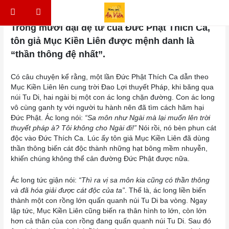
Skip to content
Điều hướng bài viết
Trong mười đại đệ tử của Đức Phật Thích Ca,
tôn giả Mục Kiền Liên được mệnh danh là
“thần thông đệ nhất”.
Có câu chuyện kể rằng, một lần Đức Phật Thích Ca dẫn theo
Mục Kiền Liên lên cung trời Đao Lợi thuyết Pháp, khi băng qua
núi Tu Di, hai ngài bị một con ác long chặn đường. Con ác long
vô cùng ganh tỵ với người tu hành nên đã tìm cách hãm hại
Đức Phật. Ác long nói:
“Sa môn như Ngài mà lại muốn lên trời
thuyết pháp à? Tôi không cho Ngài đi!”
Nói rồi, nó bèn phun cát
độc vào Đức Thích Ca. Lúc ấy tôn giả Mục Kiền Liên đã dùng
thần thông biến cát độc thành những hạt bông mềm nhuyễn,
khiến chúng không thể cản đường Đức Phật được nữa.
Ác long tức giận nói:
“Thì ra vị sa môn kia cũng có thần thông
và đã hóa giải được cát độc của ta”
. Thế là, ác long liền biến
thành một con rồng lớn quấn quanh núi Tu Di ba vòng. Ngay
lập tức, Mục Kiền Liên cũng biến ra thân hình to lớn, còn lớn
hơn cả thân của con rồng đang quấn quanh núi Tu Di. Sau đó