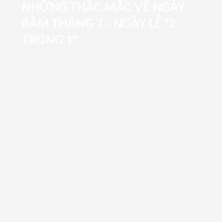
NHỮNG THẮC MẮC VỀ NGÀY
RẰM THÁNG 7 - NGÀY LỄ "2
TRONG 1"